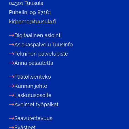
04301 Tuusula
Puhelin: 09 87181
kirjaamo@tuusula.fi
Digitaalinen asiointi
Asiakaspalvelu TuusInfo
Tekninen palvelupiste
Anna palautetta
Päätöksenteko
Kunnan johto
Laskutusosoite
Avoimet työpaikat
Saavutettavuus
Evästeet