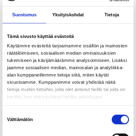
000 euroa Kiinteistö Oy Koskensillan
pysäköintilaitoksen osakkeiden merkintää
Suostumus
Yksityiskohdat
Tietoja
varten.
Tämä sivusto käyttää evästeitä
§ 6 Koillis-Hyrylän katualueiden ja
Käytämme evästeitä tarjoamamme sisällön ja mainosten
kunnallistekniikan yleissuunnitelma,
räätälöimiseen, sosiaalisen median ominaisuuksien
tukemiseen ja kävijämäärämme analysoimiseen. Lisäksi
ehdotuksen hyväksyminen
jaamme sosiaalisen median, mainosalan ja analytiikka-
alan kumppaneillemme tietoja siitä, miten käytät
sivustoamme. Kumppanimme voivat yhdistää näitä
Asia päätettiin jättää pöydälle.
tietoja muihin tietoihin, joita olet antanut heille tai joita on
kerätty, kun olet käyttänyt heidän palvelujaan.
§ 7 Yritystonttien hinnoittelu, Palkkitie, Etelä-
S
Tuusula
Välttämätön
u
o
Valtuusto päätti, että Palkkitien asemakaava-
s