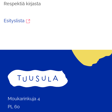
Respektiä kirjasta
(siirryt
Esityslista
toiseen
palveluun)
Etusivu
Moukarinkuja 4
PL 60