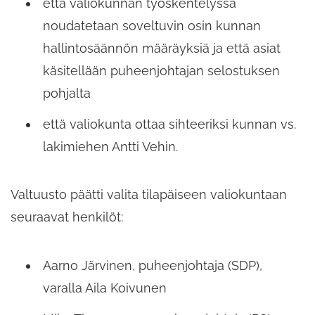
että valiokunnan työskentelyssä
noudatetaan soveltuvin osin kunnan
hallintosäännön määräyksiä ja että asiat
käsitellään puheenjohtajan selostuksen
pohjalta
että valiokunta ottaa sihteeriksi kunnan vs.
lakimiehen Antti Vehin.
Valtuusto päätti valita tilapäiseen valiokuntaan
seuraavat henkilöt:
Aarno Järvinen, puheenjohtaja (SDP),
varalla Aila Koivunen