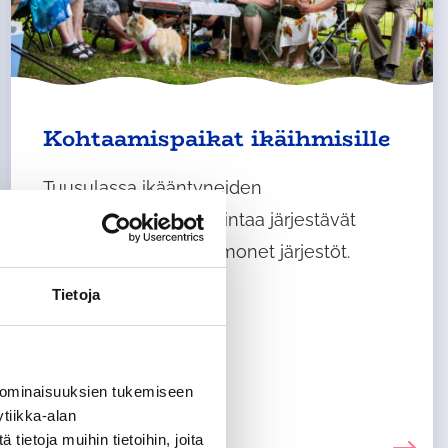
Kohtaamispaikat ikäihmisille
Tuusulassa ikääntyneiden
kohtaamispaikkatoimintaa järjestävät
kunta, seurakunta ja monet järjestöt.
Tietoja
 ominaisuuksien tukemiseen
tiikka-alan
ietoja muihin tietoihin, joita