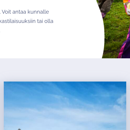
. Voit antaa kunnalle
stilaisuuksiin tai olla
.