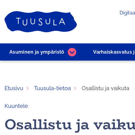
Siirry
Digitaa
sisältöön
Etusivu
Asuminen ja ­ympäristö
Varhaiskasvatus 
Asuminen
ja
­ympäristö
alasivut
Etusivu
Tuusula-tietoa
Osallistu ja vaikuta
Kuuntele
Osallistu ja vaik