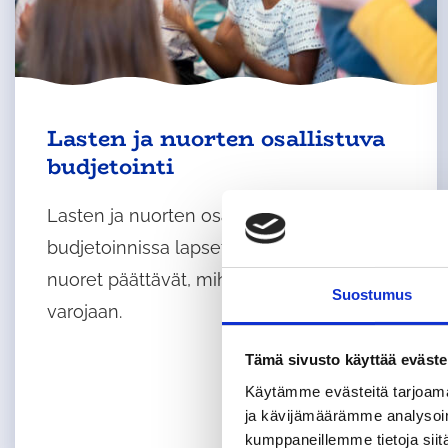
Lasten ja nuorten osallistuva
budjetointi
Lasten ja nuorten osallistuvassa
budjetoinnissa lapset ja alle 18-vuotiaat
nuoret päättävät, mihin kunta käyttää
Suostumus
varojaan.
Tämä sivusto käyttää eväste
Käytämme evästeitä tarjoama
ja kävijämäärämme analysoim
kumppaneillemme tietoja siitä