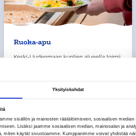
Ruoka-apu
Keski-Uudenmaan kuntien alueella toimii
useita monimuotoista ruoka-apua antavia
järjestöjä, seurakuntia ja muita yhteisöjä.
Ruoka-avun järjestämisen tavat ja laajuus
Yksityiskohdat
vaihtelevat toimijoittain. Osalle toimijoista
ruoka-apu on pääasiallinen
itä
toimintamuoto, osalle toimijoista osa
mme sisällön ja mainosten räätälöimiseen, sosiaalisen median
muuta toimintaa.
iseen. Lisäksi jaamme sosiaalisen median, mainosalan ja analy
, miten käytät sivustoamme. Kumppanimme voivat yhdistää näitä t