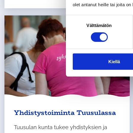
olet antanut heille tai joita o
S
Välttämätön
u
o
s
t
u
m
Kiellä
u
k
s
e
n
v
Yhdistystoiminta Tuusulassa
a
l
i
Tuusulan kunta tukee yhdistyksien ja
n