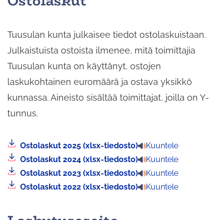
Ostolaskut
Tuusulan kunta julkaisee tiedot ostolaskuistaan.
Julkaistuista ostoista ilmenee, mitä toimittajia
Tuusulan kunta on käyttänyt, ostojen
laskukohtainen euromäärä ja ostava yksikkö
kunnassa. Aineisto sisältää toimittajat, joilla on Y-
tunnus.
Linkistä
Ostolaskut 2025 (xlsx-tiedosto)
Kuuntele
latautuu
Linkistä
Ostolaskut 2024 (xlsx-tiedosto)
Kuuntele
tiedosto
latautuu
Linkistä
Ostolaskut 2023 (xlsx-tiedosto)
Kuuntele
tiedosto
latautuu
Linkistä
Ostolaskut 2022 (xlsx-tiedosto)
Kuuntele
tiedosto
latautuu
tiedosto