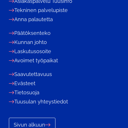
Asiakaspalvelu TuusInfo
Tekninen palvelupiste
Anna palautetta
Päätöksenteko
Kunnan johto
Laskutusosoite
Avoimet työpaikat
Saavutettavuus
Evästeet
Tietosuoja
Tuusulan yhteystiedot
Sivun alkuun