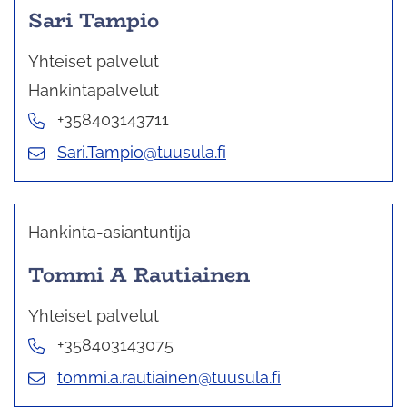
Sari Tampio
Yhteiset palvelut
Hankintapalvelut
+358403143711
Sari.Tampio@tuusula.fi
Hankinta-asiantuntija
Tommi A Rautiainen
Yhteiset palvelut
+358403143075
tommi.a.rautiainen@tuusula.fi