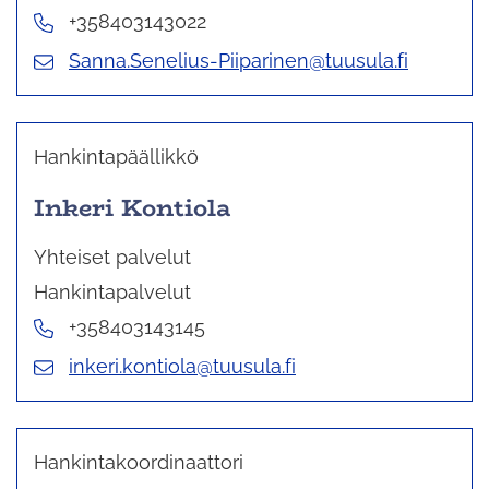
+358403143022
Sanna.Senelius-Piiparinen@tuusula.fi
Hankintapäällikkö
Inkeri Kontiola
Yhteiset palvelut
Hankintapalvelut
+358403143145
inkeri.kontiola@tuusula.fi
Hankintakoordinaattori