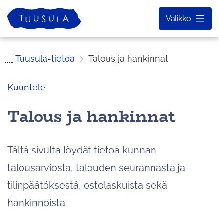
Siirry
Etusivu
Valikko
sisältöön
Tuusula-tietoa
Talous ja hankinnat
Kuuntele
Talous ja hankinnat
Tältä sivulta löydät tietoa kunnan
talousarviosta, talouden seurannasta ja
tilinpäätöksestä, ostolaskuista sekä
hankinnoista.