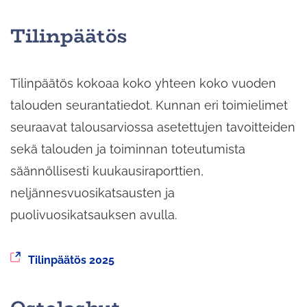
palveluun
Tilinpäätös
Tilinpäätös kokoaa koko yhteen koko vuoden
talouden seurantatiedot. Kunnan eri toimielimet
seuraavat talousarviossa asetettujen tavoitteiden
sekä talouden ja toiminnan toteutumista
säännöllisesti kuukausiraporttien,
neljännesvuosikatsausten ja
puolivuosikatsauksen avulla.
Siirryt
Tilinpäätös 2025
toiseen
palveluun