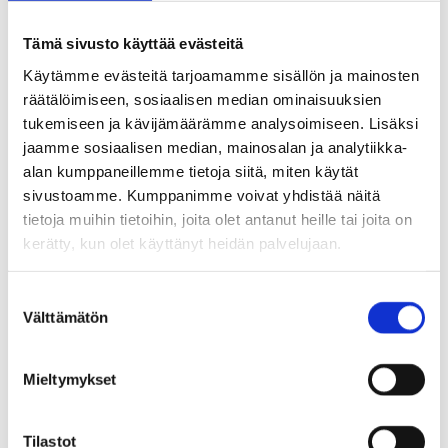
(arkisin kello 8-16). Voit myös hoitaa asioinnin
Tämä sivusto käyttää evästeitä
sähköpostilla asiakaspalvelu.oulu@monetra.fi.
Käytämme evästeitä tarjoamamme sisällön ja mainosten
räätälöimiseen, sosiaalisen median ominaisuuksien
Hankinnat
tukemiseen ja kävijämäärämme analysoimiseen. Lisäksi
jaamme sosiaalisen median, mainosalan ja analytiikka-
alan kumppaneillemme tietoja siitä, miten käytät
Tuusulan kunta hankkii vuositasolla erilaisia
sivustoamme. Kumppanimme voivat yhdistää näitä
tietoja muihin tietoihin, joita olet antanut heille tai joita on
palveluja ja tavaroita sekä investoi lähes 150
kerätty, kun olet käyttänyt heidän palvelujaan.
miljoonalla eurolla. Emme ilmoita
kilpailutettavista hankinnoista erikseen näillä
S
verkkosivuilla, vaan tarjouspyynnöt ja ilmoitukset
Välttämätön
u
o
löytyvät Cloudian Tarjouspalvelusta. Julkisten
s
Mieltymykset
hankintayksiköiden kansallisen kynnysarvot
t
ylittävien hankintojen ilmoitukset ja
u
m
Tilastot
tarjouspyynnöt julkaistaan valtakunnallisesti