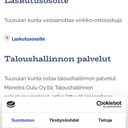
Laskutusosoite
Tuusulan kunta vastaanottaa verkko-ostolaskuja.
Laskutusosoite
Taloushallinnon palvelut
Tuusulan kunta ostaa taloushallinnon palvelut
Monetra Oulu Oy:ltä. Taloushallinnon
palvelupyynnöissä, jotka liittyvät kirjanpitoon,
myyntilaskutukseen, myyntireskontraan ja
ostolaskuihin, voit ottaa yhteyttä Monetran
Suostumus
Yksityiskohdat
Tietoja
keskitettyyn asiakaspalveluun: 040 138 1801