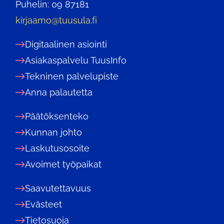
Puhelin: 09 87181
kirjaamo@tuusula.fi
Digitaalinen asiointi
Asiakaspalvelu TuusInfo
Tekninen palvelupiste
Anna palautetta
Päätöksenteko
Kunnan johto
Laskutusosoite
Avoimet työpaikat
Saavutettavuus
Evästeet
Tietosuoja