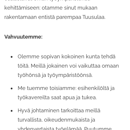
kehittämiseen: otamme sinut mukaan
rakentamaan entistä parempaa Tuusulaa.
Vahvuutemme:
Olemme sopivan kokoinen kunta tehdä
töitä. Meillä jokainen voi vaikuttaa omaan
työhönsä ja työympäristöönsä.
Me tuemme toisiamme: esihenkilöltä ja
työkavereilta saat apua ja tukea.
Hyvä johtaminen tarkoittaa meillä
turvallista, oikeudenmukaista ja
yhdenvertaista työelämää. Puutumme