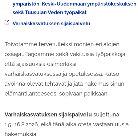
toiseen
ympäristön, Keski-Uudenmaan ympäristökeskuksen
palveluun
sekä Tuusulan Veden työpaikat
Siirryt
Varhaiskasvatuksen sijaispalvelu
toiseen
palveluun
Toivotamme tervetulleiksi monien eri alojen
osaajat. Tarjoamme sekä vakituisia työpaikkoja
että sijaisuuksia esimerkiksi
varhaiskasvatuksessa ja opetuksessa. Katso
avoinna olevat tehtävät ja jätä hakemus sinun
elämäntilanteeseesi sopivaan paikkaan.
Varhaiskasvatuksen sijaispalvelu
suljettuna
1.5.-16.8.2026, eikä tänä aika oteta vastaan uusia
hakemuksia.