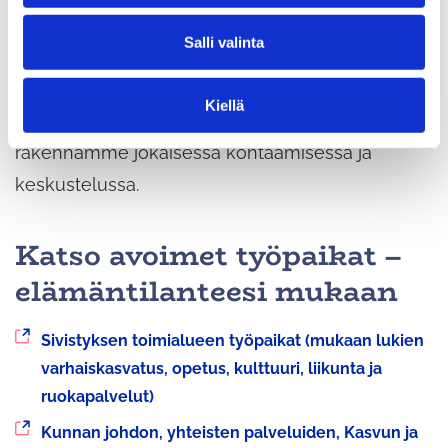
l
kehittämistä asukaslähtöisesti. Meistä jokainen
Salli valinta
i
on merkityksellinen ja voimme tehdä elämisen
n
taidetta joka päivä. Autamme ja kannustamme
t
Kiellä
a
toisiamme. Saamme voimaa yhteistyöstä, jota
rakennamme jokaisessa kohtaamisessa ja
keskustelussa.
Katso avoimet työpaikat –
elämäntilanteesi mukaan
Siirryt
Sivistyksen toimialueen työpaikat (mukaan lukien
toiseen
varhaiskasvatus, opetus, kulttuuri, liikunta ja
palveluun
ruokapalvelut)
Siirryt
Kunnan johdon, yhteisten palveluiden, Kasvun ja