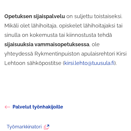
Opetuksen sijaispalvelu
on suljettu toistaiseksi.
Mikäli olet lähihoitaja, opiskelet lähihoitajaksi tai
sinulla on kokemusta tai kiinnostusta tehdä
sijaisuuksia vammaisopetuksessa
, ole
yhteydessä Rykmentinpuiston apulaisrehtori Kirsi
Lehtoon sähköpostitse (
kirsi.lehto@tuusula.fi
).
Palvelut työnhakijoille
Ulkoinen
Työmarkkinatori