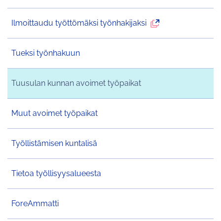
palvelu
avautuu
Ulkoinen
Ilmoittaudu työttömäksi työnhakijaksi
uudelle
palvelu
välilehdelle
avautuu
Tueksi työnhakuun
uudelle
välilehdelle
Tuusulan kunnan avoimet työpaikat
Muut avoimet työpaikat
Työllistämisen kuntalisä
Tietoa työllisyysalueesta
ForeAmmatti