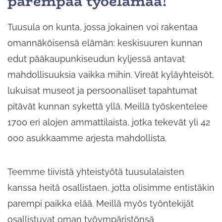
parempaa työelämää!
Tuusula on kunta, jossa jokainen voi rakentaa
omannäköisensä elämän: keskisuuren kunnan
edut pääkaupunkiseudun kyljessä antavat
mahdollisuuksia vaikka mihin. Vireät kyläyhteisöt,
lukuisat museot ja persoonalliset tapahtumat
pitävät kunnan sykettä yllä. Meillä työskentelee
1700 eri alojen ammattilaista, jotka tekevät yli 42
000 asukkaamme arjesta mahdollista.
Teemme tiivistä yhteistyötä tuusulalaisten
kanssa heitä osallistaen, jotta olisimme entistäkin
parempi paikka elää. Meillä myös työntekijät
osallistuvat oman työympäristönsä