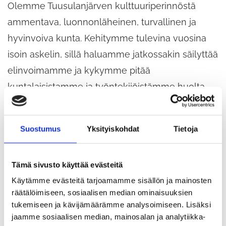
Olemme Tuusulanjärven kulttuuriperinnöstä
ammentava, luonnonläheinen, turvallinen ja
hyvinvoiva kunta. Kehitymme tulevina vuosina
isoin askelin, sillä haluamme jatkossakin säilyttää
elinvoimamme ja kykymme pitää
kuntalaisistamme ja työntekijöistämme huolta.
Sloganimme on Elämisen taidetta ja visiomme
Suostumus
Yksityiskohdat
Tietoja
on rakentaa Elämisen taidetta kestävästi
kasvavassa Tuusulassa. Elämisen taiteella emme
Tämä sivusto käyttää evästeitä
viittaa pelkästään historian siipien havinaan ja
Käytämme evästeitä tarjoamamme sisällön ja mainosten
korkeakulttuuriin, vaan siihen, että jokaisella
räätälöimiseen, sosiaalisen median ominaisuuksien
asukkaallamme ja työntekijällämme on
tukemiseen ja kävijämäärämme analysoimiseen. Lisäksi
jaamme sosiaalisen median, mainosalan ja analytiikka-
mahdollisuus kasvaa täyteen potentiaalinsa –