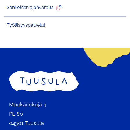
Ulkoinen
Sähköinen ajanvaraus
palvelu
avautuu
Työllisyyspalvelut
uudelle
välilehdelle
Etusivu
Moukarinkuja 4
PL 60
04301 Tuusula