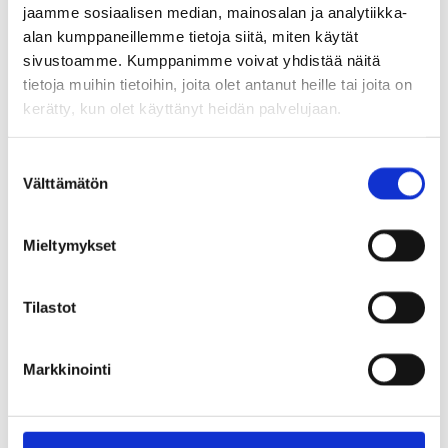
jaamme sosiaalisen median, mainosalan ja analytiikka-
Y-tunnus:
0131661-3
alan kumppaneillemme tietoja siitä, miten käytät
sivustoamme. Kumppanimme voivat yhdistää näitä
Verkkolaskuosoite:
003701316613
tietoja muihin tietoihin, joita olet antanut heille tai joita on
kerätty, kun olet käyttänyt heidän palvelujaan.
Välittäjätunnus:
003703575029
S
Verkkolaskuoperaattori:
CGI Suomi Oy
Välttämätön
u
o
s
Mieltymykset
t
Laskun tulee täyttää Verohallinnon ohjeen
u
mukaiset pakolliset laskumerkinnät.
m
Tilastot
u
k
Siirryt
Markkinointi
Laskutusvaatimukset arvonlisäverotuksessa
s
toiseen
e
palveluun
n
Mikäli sinulla ei ole mahdollisuutta lähettää