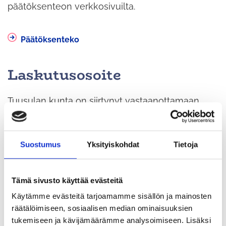
päätöksenteon verkkosivuilta.
Päätöksenteko
Laskutusosoite
Tuusulan kunta on siirtynyt vastaanottamaan
pelkästään verkko-ostolaskuja 1.10.2022 alkaen.
Suostumus
Yksityiskohdat
Tietoja
Tuusulan kunta kuuluu käännetyn
arvonlisäveron (AVL 8 c §) piiriin.
Tämä sivusto käyttää evästeitä
Käytämme evästeitä tarjoamamme sisällön ja mainosten
räätälöimiseen, sosiaalisen median ominaisuuksien
Vastaanottaja:
Tuusulan kunta
tukemiseen ja kävijämäärämme analysoimiseen. Lisäksi