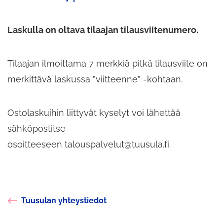
toiseen
palveluun
Laskulla on oltava tilaajan tilausviitenumero.
Tilaajan ilmoittama 7 merkkiä pitkä tilausviite on
merkittävä laskussa ”viitteenne” -kohtaan.
Ostolaskuihin liittyvät kyselyt voi lähettää
sähköpostitse
osoitteeseen talouspalvelut@tuusula.fi.
Tuusulan yhteystiedot