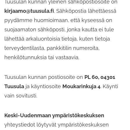
Tuusulan kunnan yleinen sähköpostiosoite on
kirjaamo@tuusula.fi
. Sähköpostia lähettäessä
pyydämme huomioimaan, että kyseessä on
suojaamaton sähköposti, jonka kautta ei tule
lähettää arkaluontoisia tietoja, kuten tietoja
terveydentilasta, pankkitilin numeroita,
henkilötunnuksia tai vastaavia.
Tuusulan kunnan postiosoite on
PL 60, 04301
Tuusula
ja käyntiosoite
Moukarinkuja 4
. Käynti
vain sovitusti.
Keski-Uudenmaan ympäristökeskuksen
yhteystiedot löytyvät ympäristökeskuksen