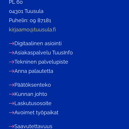
PL 60
04301 Tuusula
Puhelin: 09 87181
kirjaamo@tuusula.fi
Digitaalinen asiointi
Asiakaspalvelu TuusInfo
Tekninen palvelupiste
Anna palautetta
Päätöksenteko
Kunnan johto
Laskutusosoite
Avoimet työpaikat
Saavutettavuus