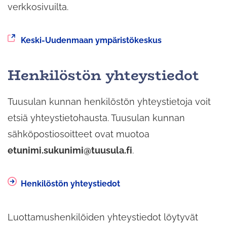
verkkosivuilta.
Siirryt
Keski-Uudenmaan ympäristökeskus
toiseen
palveluun
Henkilöstön yhteystiedot
Tuusulan kunnan henkilöstön yhteystietoja voit
etsiä yhteystietohausta. Tuusulan kunnan
sähköpostiosoitteet ovat muotoa
etunimi.sukunimi@tuusula.fi
.
Henkilöstön yhteystiedot
Luottamushenkilöiden yhteystiedot löytyvät