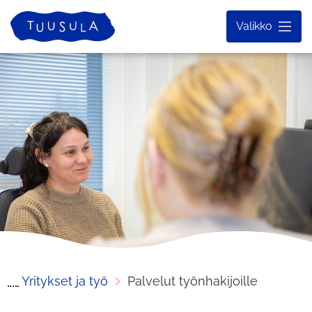
Siirry
Etusivu
Valikko
sisältöön
Yritykset ja työ
Palvelut työnhakijoille