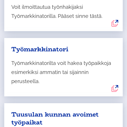
avautuu
uudelle
Voit ilmoittautua työnhakijaksi
välilehdelle
Työmarkkinatorilla. Pääset sinne tästä.
Ulkoinen
Työmarkkinatori
palvelu
avautuu
Työmarkkinatorilta voit hakea työpaikkoja
uudelle
esimerkiksi ammatin tai sijainnin
välilehdelle
perusteella.
Tuusulan kunnan avoimet
työpaikat