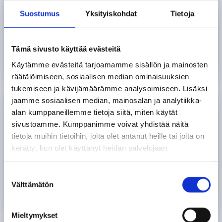
avautuu
Tuusulan kunnan työllisyyspalvelut auttaa
Suostumus
Yksityiskohdat
Tietoja
uudelle
työnhaussa tai uuden urapolun
välilehdelle
etsimisessä.. Varaa aika sähköisestä
Tämä sivusto käyttää evästeitä
kalenterista!
Käytämme evästeitä tarjoamamme sisällön ja mainosten
räätälöimiseen, sosiaalisen median ominaisuuksien
tukemiseen ja kävijämäärämme analysoimiseen. Lisäksi
jaamme sosiaalisen median, mainosalan ja analytiikka-
ForeAmmatti
alan kumppaneillemme tietoja siitä, miten käytät
sivustoamme. Kumppanimme voivat yhdistää näitä
ForeAmmatti on digitaalinen työnhaun
tietoja muihin tietoihin, joita olet antanut heille tai joita on
kerätty, kun olet käyttänyt heidän palvelujaan.
väline. Sen avulla saat kattavaa tietoa
ammateista, koulutuksista ja tulevaisuuden
S
töistä. Lue lisää!
Välttämätön
u
o
s
Mieltymykset