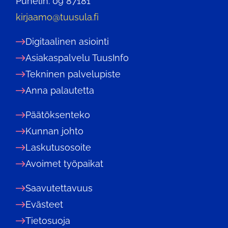
Puhelin: 09 87181
kirjaamo@tuusula.fi
Digitaalinen asiointi
Asiakaspalvelu TuusInfo
Tekninen palvelupiste
Anna palautetta
Päätöksenteko
Kunnan johto
Laskutusosoite
Avoimet työpaikat
Saavutettavuus
Evästeet
Tietosuoja