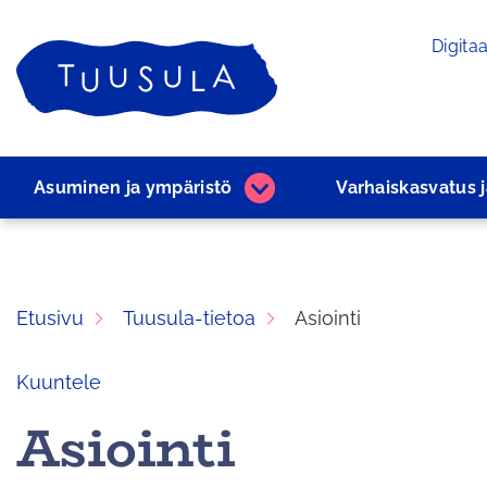
Siirry
Digitaa
sisältöön
Etusivu
Asuminen ja ­ympäristö
Varhaiskasvatus 
Asuminen
ja
­ympäristö
alasivut
Etusivu
Tuusula-tietoa
Asiointi
Kuuntele
Asiointi