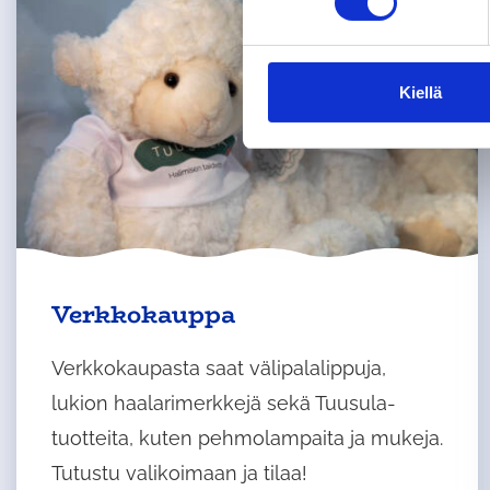
s
t
u
m
Kiellä
u
k
s
e
n
v
a
l
Ulkoinen
Verkkokauppa
i
palvelu
n
avautuu
Verkkokaupasta saat välipalalippuja,
t
uudelle
lukion haalarimerkkejä sekä Tuusula-
a
välilehdelle
tuotteita, kuten pehmolampaita ja mukeja.
Tutustu valikoimaan ja tilaa!