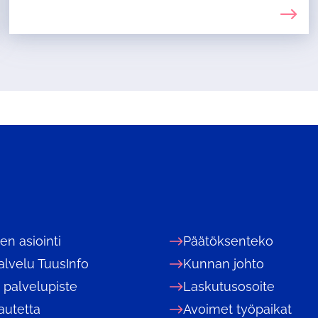
nen asiointi
Päätöksenteko
alvelu TuusInfo
Kunnan johto
 palvelupiste
Laskutusosoite
autetta
Avoimet työpaikat