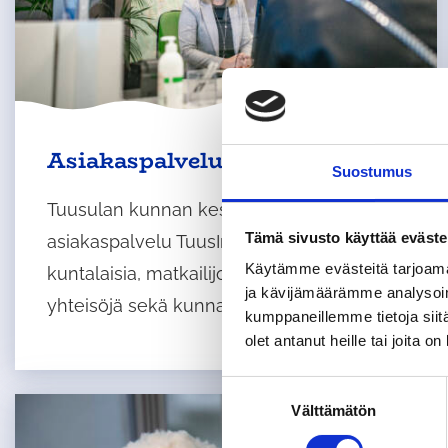
Asiakaspalvelu TuusInfo
Suostumus
Tuusulan kunnan keskitetty
Tämä sivusto käyttää eväste
asiakaspalvelu TuusInfo palvelee
Käytämme evästeitä tarjoama
kuntalaisia, matkailijoita, yrityksiä ja
ja kävijämäärämme analysoim
yhteisöjä sekä kunnan työntekijöitä.
kumppaneillemme tietoja siitä
olet antanut heille tai joita o
S
Välttämätön
u
o