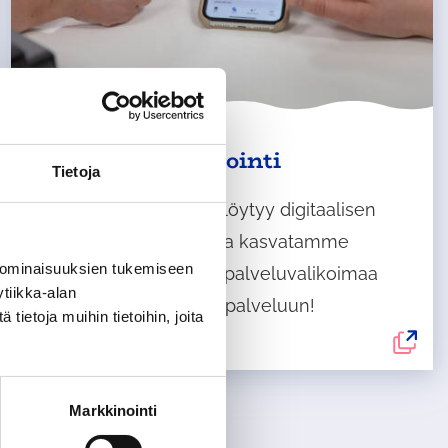
Ulkoinen
Digitaalinen asiointi
Tietoja
palvelu
avautuu
Osa palveluistamme löytyy digitaalisen
uudelle
asioinnin palvelusta, ja kasvatamme
välilehdelle
 ominaisuuksien tukemiseen
digitaalisen asioinnin palveluvalikoimaa
tiikka-alan
jatkossa. Siirry asiointipalveluun!
ietoja muihin tietoihin, joita
Markkinointi