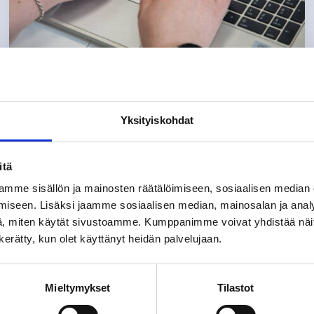
Tekninen palvelupiste
Yksityiskohdat
Teknisestä palvelupisteestä saat palvelua
itä
kaavoitukseen, maankäyttöön,
mme sisällön ja mainosten räätälöimiseen, sosiaalisen median
paikkatietoon ja rakennusvalvontaan
iseen. Lisäksi jaamme sosiaalisen median, mainosalan ja analy
liittyvissä asioissa.
, miten käytät sivustoamme. Kumppanimme voivat yhdistää näitä t
n kerätty, kun olet käyttänyt heidän palvelujaan.
Mieltymykset
Tilastot