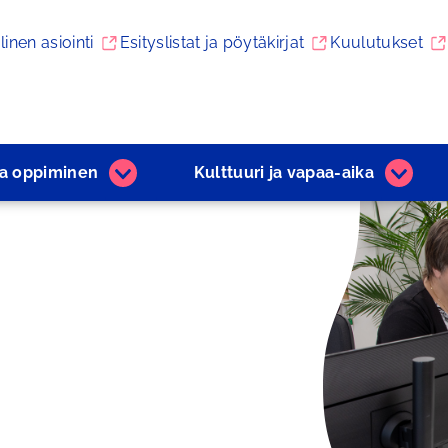
linen asiointi
Esityslistat ja pöytäkirjat
Kuulutukset
ja ­oppiminen
Kulttuuri ja ­vapaa-aika
Varhaiskasvatus
Kulttuu
ja
ja
­oppiminen
­vapaa
alasivut
aika
alasivu