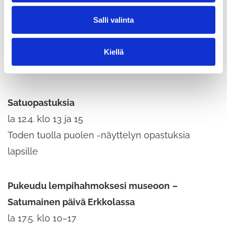
l
Lumotut maailmat saduissa ja satukuvituksissa
Salli valinta
i
n
to 3.4. klo 18
t
Tampereen yliopiston Suomen kirjallisuuden
Kiellä
a
yliopistonlehtori, FT Hanna Samolan luento
Satuopastuksia
la 12.4. klo 13 ja 15
Toden tuolla puolen -näyttelyn opastuksia
lapsille
Pukeudu lempihahmoksesi museoon
–
Satumainen päivä Erkkolassa
la 17.5. klo 10–17