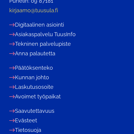
Puhelin: 09 87181
kirjaamo@tuusula.fi
Digitaalinen asiointi
Asiakaspalvelu TuusInfo
Tekninen palvelupiste
Anna palautetta
Päätöksenteko
Kunnan johto
Laskutusosoite
Avoimet työpaikat
Saavutettavuus
Evästeet
Tietosuoja