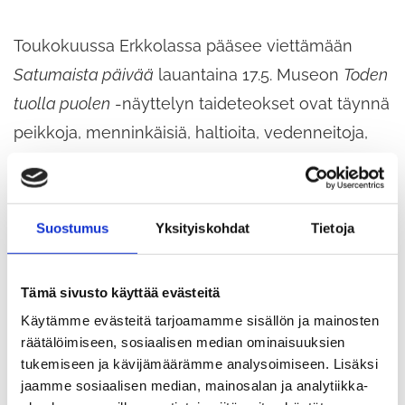
Toukokuussa Erkkolassa pääsee viettämään
Satumaista päivää
lauantaina 17.5. Museon
Toden
tuolla puolen
-näyttelyn taideteokset ovat täynnä
peikkoja, menninkäisiä, haltioita, vedenneitoja,
prinsessoja, prinssejä, noitia, rupikonnia ja
monenmoisia uljaita sankareita. Pukeudu sinäkin
vaikka lempikirjasi henkilöksi tai satuhahmoksi ja
Suostumus
Yksityiskohdat
Tietoja
tule meille! Päivän aikana museossa on
satuopastuksia, voit askarrella oman taikasauvan
Tämä sivusto käyttää evästeitä
työpajassa tai kokeilla paperiteatteria. Pihalla on
Käytämme evästeitä tarjoamamme sisällön ja mainosten
myynnissä ”Leipovien leidien” herkkuja. Jos asu
räätälöimiseen, sosiaalisen median ominaisuuksien
unohtui, meiltä löydät muutamia roolivaatteita.
tukemiseen ja kävijämäärämme analysoimiseen. Lisäksi
jaamme sosiaalisen median, mainosalan ja analytiikka-
Museo on auki kello 10–17.