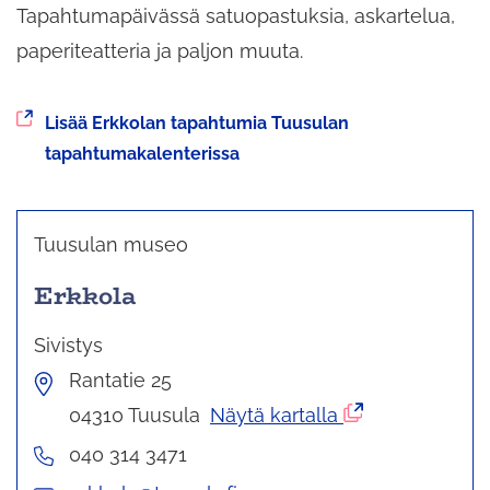
Tapahtumapäivässä satuopastuksia, askartelua,
paperiteatteria ja paljon muuta.
Siirryt
Lisää Erkkolan tapahtumia Tuusulan
toiseen
tapahtumakalenterissa
palveluun
Tuusulan museo
Erkkola
Sivistys
Rantatie 25
Ulkoinen
04310 Tuusula
Näytä kartalla
palvelu
040 314 3471
avautuu