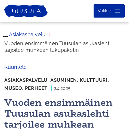
Siirry
Etusivu
Valikko
sisältöön
Asiakaspalvelu
Vuoden ensimmäinen Tuusulan asukaslehti
tarjoilee muhkean lukupaketin
Kuuntele
ASIAKASPALVELU,
ASUMINEN,
KULTTUURI,
MUSEO,
PERHEET
2.4.2025
Vuoden ensimmäinen
Tuusulan asukaslehti
tarjoilee muhkean