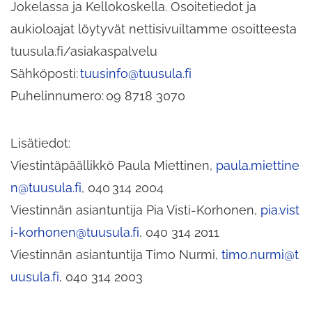
Jokelassa ja Kellokoskella. Osoitetiedot ja
aukioloajat löytyvät nettisivuiltamme osoitteesta
tuusula.fi/asiakaspalvelu
Sähköposti:
tuusinfo@tuusula.fi
Puhelinnumero: 09 8718 3070
Lisätiedot:
Viestintäpäällikkö Paula Miettinen,
paula.miettine
n@tuusula.fi
, 040 314 2004
Viestinnän asiantuntija Pia Visti-Korhonen,
pia.vist
i-korhonen@tuusula.fi
, 040 314 2011
Viestinnän asiantuntija Timo Nurmi,
timo.nurmi@t
uusula.fi
, 040 314 2003