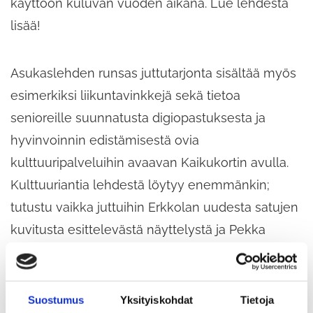
käyttöön kuluvan vuoden aikana. Lue lehdestä
lisää!
Asukaslehden runsas juttutarjonta sisältää myös
esimerkiksi liikuntavinkkejä sekä tietoa
senioreille suunnatusta digiopastuksesta ja
hyvinvoinnin edistämisestä ovia
kulttuuripalveluihin avaavan Kaikukortin avulla.
Kulttuuriantia lehdestä löytyy enemmänkin;
tutustu vaikka juttuihin Erkkolan uudesta satujen
kuvitusta esittelevästä näyttelystä ja Pekka
Halosen teosten matkasta Pariisiin.
Runsaan juttuannin lisäksi lehdessä on laaja
Suostumus
Yksityiskohdat
Tietoja