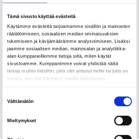
tapahtumakalenteri, josta voit kätevästi tutustua
Tuusulassa lähikuukausina järjestettäviin
Tämä sivusto käyttää evästeitä
tapahtumiin.
Käytämme evästeitä tarjoamamme sisällön ja mainosten
räätälöimiseen, sosiaalisen median ominaisuuksien
tukemiseen ja kävijämäärämme analysoimiseen. Lisäksi
Tuusulan asukaslehden välissä on tuhti Tuusula
jaamme sosiaalisen median, mainosalan ja analytiikka-
rakentaa 2025‒2026 -liite, johon on koottu asiaa
alan kumppaneillemme tietoja siitä, miten käytät
sivustoamme. Kumppanimme voivat yhdistää näitä
kunnan monista rakennushankkeista sekä tietoa
tietoja muihin tietoihin, joita olet antanut heille tai joita on
rakentamista pohtiville. Liitteessä on myös
kerätty, kun olet käyttänyt heidän palvelujaan.
katsaus lähivuosien kaavoitustöistä.
S
Välttämätön
u
Jos asukaslehti ei löydä perille postilaatikkoosi,
o
voit noutaa oman painetun kappaleesi Tuusulan
s
Mieltymykset
t
kunnan keskitetystä asiakaspalvelusta
u
TuusInfosta. Yhteystiedot löydät alta.