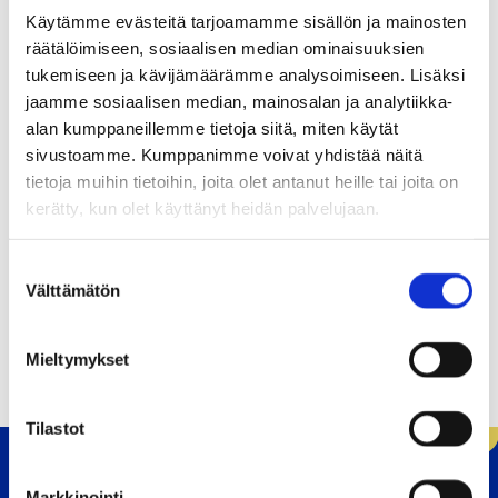
Nämä uutisen tiedot olivat virheellisiä. Alla
Käytämme evästeitä tarjoamamme sisällön ja mainosten
kyseinen tekstiosuus korjattuna:
räätälöimiseen, sosiaalisen median ominaisuuksien
tukemiseen ja kävijämäärämme analysoimiseen. Lisäksi
jaamme sosiaalisen median, mainosalan ja analytiikka-
Kolme eniten ääniä saanutta olivat
Kalle Ikkelä
alan kumppaneillemme tietoja siitä, miten käytät
(Kokoomus, 525 ääntä),
Tuija Reinikainen
sivustoamme. Kumppanimme voivat yhdistää näitä
tietoja muihin tietoihin, joita olet antanut heille tai joita on
(Tuusulan Puolesta, 495 ääntä) ja
Antti Heikkilä
kerätty, kun olet käyttänyt heidän palvelujaan.
(Keskusta, 394 ääntä). Valituksi tulemiseen
ehdokas tarvitsi ehdokaslistan vertausluvuksi
S
Välttämätön
u
vähintään 323.
o
s
Mieltymykset
t
u
m
Tilastot
u
k
Markkinointi