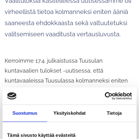
Vaalituloksia käsitelleessä uutisessamme oli
virheellistä tietoa kolmanneksi eniten ääniä
saaneesta ehdokkaasta sekä valtuutetuksi
valitsemiseen vaaditusta vertausluvusta.
Kerroimme 17.4. julkaistussa Tuusulan
kuntavaalien tulokset -uutisessa, että
kuntavaaleissa Tuusulassa kolmanneksi eniten
ääniä (373) ääntä sai Kokoomuksen
Sanna
Kervinen
ja että valituksi tulemiseen ehdokas
tarvitsi ehdokaslistan vertausluvuksi vähintään
Suostumus
Yksityiskohdat
Tietoja
323,8.
Tämä sivusto käyttää evästeitä