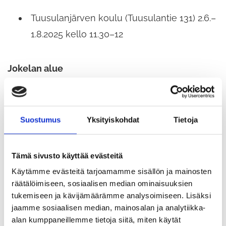
Tuusulanjärven koulu (Tuusulantie 131) 2.6.–
1.8.2025 kello 11.30–12
Jokelan alue
Notkopuisto 2.6.–1.8.2025 kello 11.30–12
Suostumus
Yksityiskohdat
Tietoja
Kellokosken alue
Tämä sivusto käyttää evästeitä
Björkenheimin puisto (Roinila) 2.6.–1.8.2025
Käytämme evästeitä tarjoamamme sisällön ja mainosten
räätälöimiseen, sosiaalisen median ominaisuuksien
kello 11.30–12
tukemiseen ja kävijämäärämme analysoimiseen. Lisäksi
jaamme sosiaalisen median, mainosalan ja analytiikka-
Oheisohjelmaa
ruokailun
alan kumppaneillemme tietoja siitä, miten käytät