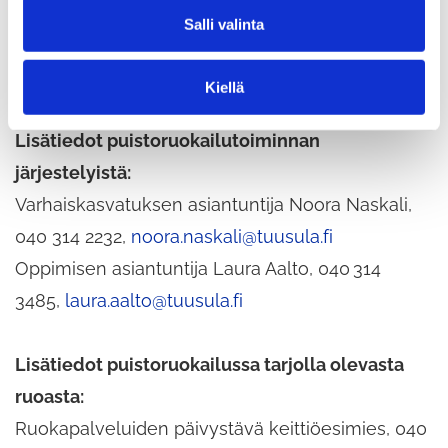
l
Puistoruokailu Tuusulassa -sivultamme.
Salli valinta
i
n
Puistoruokailu Tuusulassa
t
Kiellä
a
Lisätiedot puistoruokailutoiminnan
järjestelyistä:
Varhaiskasvatuksen asiantuntija Noora Naskali,
040 314 2232,
noora.naskali@tuusula.fi
Oppimisen asiantuntija Laura Aalto, 040 314
3485,
laura.aalto@tuusula.fi
Lisätiedot puistoruokailussa tarjolla olevasta
ruoasta:
Ruokapalveluiden päivystävä keittiöesimies, 040