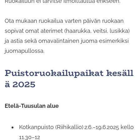
Ruokailuun ei tarvitse ilmoittautua erikseen.
Ota mukaan ruokailua varten päivän ruokaan
sopivat omat aterimet (haarukka, veitsi, lusikka)
ja astia sekä omavalintainen juoma esimerkiksi
juomapullossa.
Puistoruokailupaikat
kesäll
ä 2025
Etelä-Tuusulan alue
Kotkanpuisto (Riihikallio) 2.6.–19.6.2025 kello
11.30–12