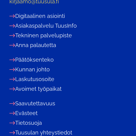
kirjaamo@tuusula.fi
Digitaalinen asiointi
Asiakaspalvelu TuusInfo
Tekninen palvelupiste
Anna palautetta
Päätöksenteko
Kunnan johto
Laskutusosoite
Avoimet työpaikat
Saavutettavuus
Evästeet
Tietosuoja
Tuusulan yhteystiedot