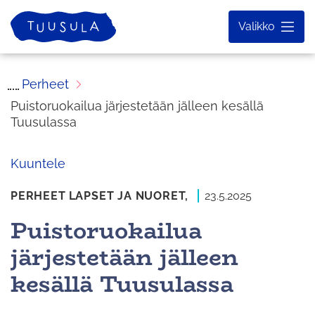
Siirry
Etusivu
Valikko
sisältöön
Perheet
Puistoruokailua järjestetään jälleen kesällä
Tuusulassa
Kuuntele
PERHEET
LAPSET JA NUORET,
23.5.2025
Puistoruokailua
järjestetään jälleen
kesällä Tuusulassa