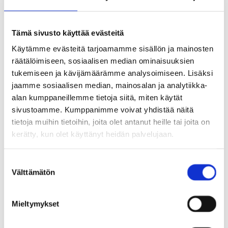
Tämä sivusto käyttää evästeitä
Käytämme evästeitä tarjoamamme sisällön ja mainosten
räätälöimiseen, sosiaalisen median ominaisuuksien
tukemiseen ja kävijämäärämme analysoimiseen. Lisäksi
Kerhossa mahdollistuu erityisen hyvin
jaamme sosiaalisen median, mainosalan ja analytiikka-
yksilöllinen kohtaaminen sekä osallisuuden ja
alan kumppaneillemme tietoja siitä, miten käytät
sivustoamme. Kumppanimme voivat yhdistää näitä
osallistumisen harjoittelu. Kerhotoiminnassa
tietoja muihin tietoihin, joita olet antanut heille tai joita on
kotihoidossa olevat lapset saavat
kerätty, kun olet käyttänyt heidän palvelujaan.
vertaiskohtaamisia ja -kokemuksia, mikä voi
S
helpottaa myöhemmin isompaan
Välttämätön
u
päiväkotiryhmään siirtymistä.
o
s
Mieltymykset
t
– Kerhon opettaja osallistuu päiväkodin
u