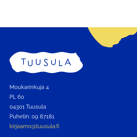
Etusivu
Moukarinkuja 4
PL 60
04301 Tuusula
Puhelin: 09 87181
kirjaamo@tuusula.fi