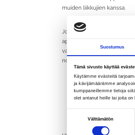
muiden liikkujien kanssa.
Jokapäiväiseen liikennearkeen
apuvälineiden käyttäjiä, amma
Suostumus
vaikuttaa liikenneympäristön
noudattaminen ovat liikentee
Tämä sivusto käyttää eväste
Käytämme evästeitä tarjoama
ja kävijämäärämme analysoim
Tarkkaile ympäristöäsi 
kumppaneillemme tietoja siitä
Ennakoi ja varaudu yllät
olet antanut heille tai joita o
Ole kohtelias ja huoma
S
Välttämätön
u
o
s