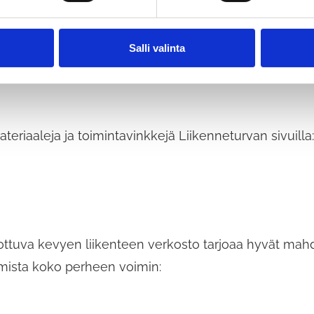
vallisuusviikkoa organisoi Liikennekasvatuksen yhtei
 hyödyntää eri tahojen – kodin, koulun, varhaiskasva
mpärivuotisesti. Sivustolta löytyy hyviä vinkkejä myö
Salli valinta
ksi hämärtyvään syksyyn osuvat heijastintesti ja pol
teriaaleja ja toimintavinkkejä Liikenneturvan sivuilla:
ottuva kevyen liikenteen verkosto tarjoaa hyvät mahdo
kumista koko perheen voimin: