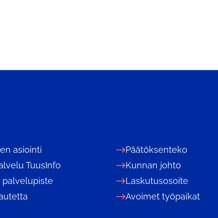
nen asiointi
Päätöksenteko
alvelu TuusInfo
Kunnan johto
 palvelupiste
Laskutusosoite
autetta
Avoimet työpaikat