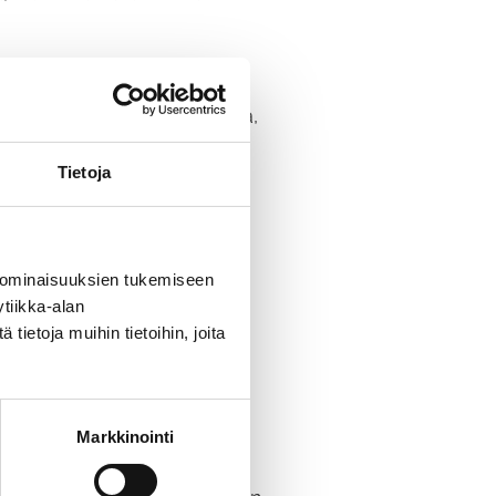
telijoita, kokeneita osaajia,
n voi omalla toiminnallaan
Tietoja
kointi ja sääntöjen
ä kolmeen kohtaan:
 ominaisuuksien tukemiseen
tiikka-alan
ietoja muihin tietoihin, joita
Markkinointi