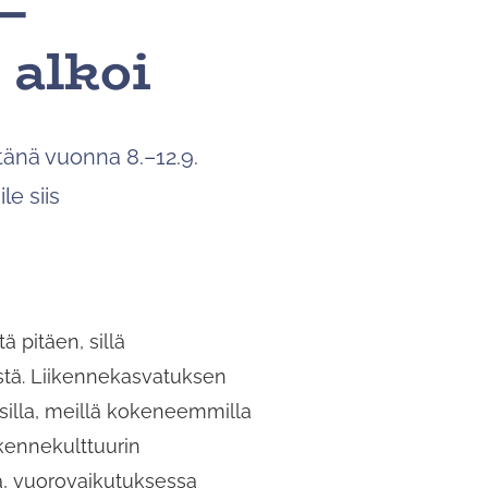
–
voit
 alkoi
tutkia
tuloksia
koskettamalla
tai
pyyhkäisemällä.
 tänä vuonna 8.–12.9.
le siis
 pitäen, sillä
stä. Liikennekasvatuksen
isilla, meillä kokeneemmilla
ikennekulttuurin
a, vuorovaikutuksessa