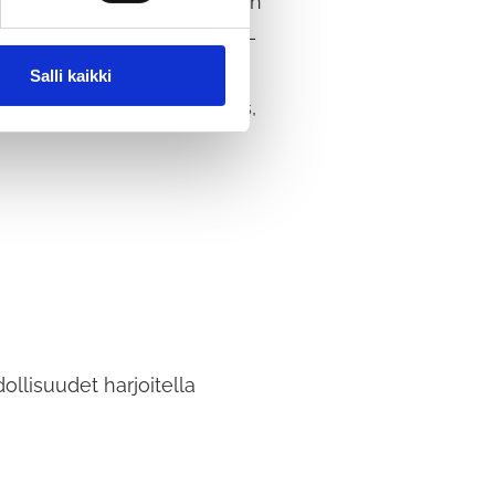
styöverkosto. Liikenneturvan
tuksen, harrastustoiminnan –
s jokaisen arkiliikkumista
Salli kaikki
kupyörän valojen tarkistus,
llisuudet harjoitella