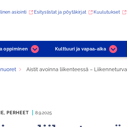
linen asiointi
Esityslistat ja pöytäkirjat
Kuulutukset
ja ­oppiminen
Kulttuuri ja ­vapaa-aika
Varhaiskasvatus
Kulttuu
ja
ja
­oppiminen
­vapaa
 nuoret
Aistit avoinna liikenteessä – Liikenneturva
alasivut
aika
alasivu
NE,
PERHEET
8.9.2025