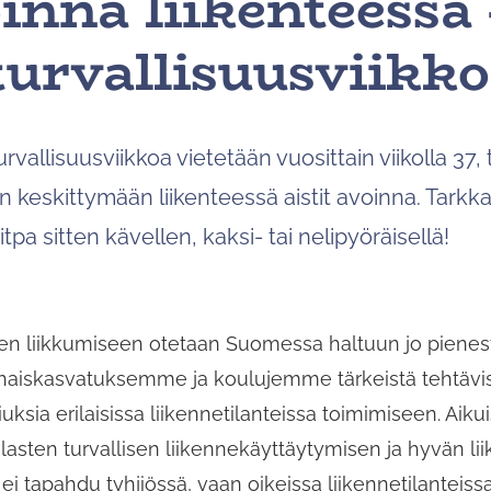
oinna liikenteessä 
urvallisuusviikko
rvallisuusviikkoa vietetään vuosittain viikolla 37,
keskittymään liikenteessä aistit avoinna. Tarkkai
itpa sitten kävellen, kaksi- tai nelipyöräisellä!
seen liikkumiseen otetaan Suomessa haltuun jo pienestä
rhaiskasvatuksemme ja koulujemme tärkeistä tehtävi
ksia erilaisissa liikennetilanteissa toimimiseen. Aiku
li lasten turvallisen liikennekäyttäytymisen ja hyvän li
 tapahdu tyhjiössä, vaan oikeissa liikennetilanteiss