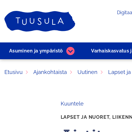
Siirry
Digitaa
sisältöön
Etusivu
Asuminen ja ­ympäristö
Varhaiskasvatus 
Asuminen
ja
­ympäristö
Etusivu
Ajankohtaista
Uutinen
Lapset ja
alasivut
Kuuntele
LAPSET JA NUORET,
LIIKEN