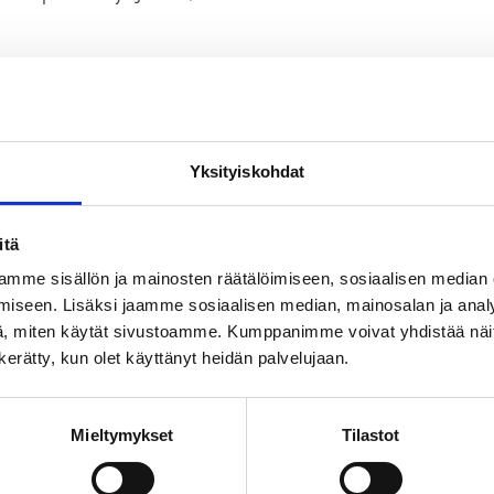
 osallistuu monenlaista kulkijaa: vasta-alkajia, harjoit
ttilaisia ja heitä, joilla askel on hidastunut. Jokaine
Yksityiskohdat
 turvallisuuteen ja sujuvuuteen: huomaavaisuus, enna
n keskeisiä turvallisuustekoja. Tämän voisi kiteyttä
itä
mme sisällön ja mainosten räätälöimiseen, sosiaalisen median
iseen. Lisäksi jaamme sosiaalisen median, mainosalan ja analy
ja muista tilannenopeus.
, miten käytät sivustoamme. Kumppanimme voivat yhdistää näitä t
yksiin.
n kerätty, kun olet käyttänyt heidän palvelujaan.
a muut.
Mieltymykset
Tilastot