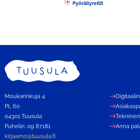
Pyöräilyreitit
Etusivu
Moukarinkuja 4
Digitaali
PL 60
Asiakasp
04301 Tuusula
Tekninen
Puhelin: 09 87181
Anna pal
kirjaamo@tuusula.fi