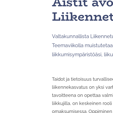
Aistit av
Liikennet
Valtakunnallista Liikennetu
Teemaviikolla muistutetaan 
liikkumisympäristöäsi, liiku
Taidot ja tietoisuus turvalli
liikennekasvatus on yksi va
tavoitteena on opettaa valmiu
liikkujilla, on keskeinen roo
omaksumisessa. Oppiminen ei