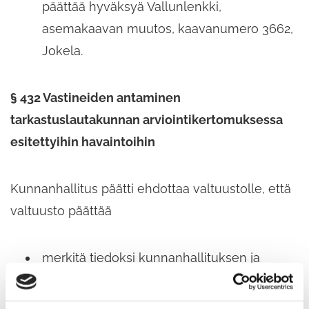
päättää hyväksyä Vallunlenkki,​
asemakaavan muutos,​ kaavanumero 3662,​
Jokela.
§ 432 Vastineiden antaminen
tarkastuslautakunnan arviointikertomuksessa
esitettyihin havaintoihin
Kunnanhallitus päätti ehdottaa valtuustolle,​ että
valtuusto päättää
merkitä tiedoksi kunnanhallituksen ja
lautakuntien vastineet;​