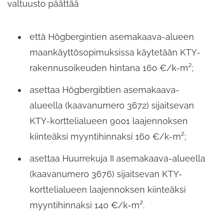
valtuusto päättää
että Högbergintien asemakaava-​alueen
maankäyttösopimuksissa käytetään KTY-​
rakennusoikeuden hintana 160 €/k-​m²;
asettaa Högbergibtien asemakaava-​
alueella (kaavanumero 3672) sijaitsevan
KTY-​korttelialueen 9001 laajennoksen
kiinteäksi myyntihinnaksi 160 €/k-​m²;
asettaa Huurrekuja II asemakaava-​alueella
(kaavanumero 3676) sijaitsevan KTY-​
korttelialueen laajennoksen kiinteäksi
myyntihinnaksi 140 €/k-​m².