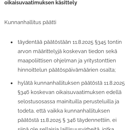
oikaisuvaatimuksen käsittely
Kunnanhallitus päätti
täydentää päätöstään 11.8.2025 §345 tontin
arvon määrittelyjä koskevan tiedon sekä
maapoliittisen ohjelman ja yritystonttien
hinnoittelun päätöspäivämäärien osalta;
hylätä kunnanhallituksen päätöstä 11.8.2025
§346 koskevan oikaisuvaatimuksen edellä
selostusosassa mainituilla perusteluilla ja
todeta, että vaikka kunnanhallituksen
päätöstä 11.8.2025 § 346 täydennettiin, ei
siinä ole sellaisia laillisuusvirheitä, jotka