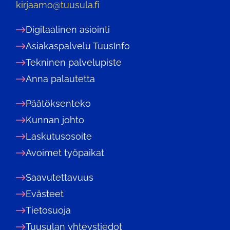
kirjaamo@tuusula.fi
Digitaalinen asiointi
Asiakaspalvelu TuusInfo
Tekninen palvelupiste
Anna palautetta
Päätöksenteko
Kunnan johto
Laskutusosoite
Avoimet työpaikat
Saavutettavuus
Evästeet
Tietosuoja
Tuusulan yhteystiedot