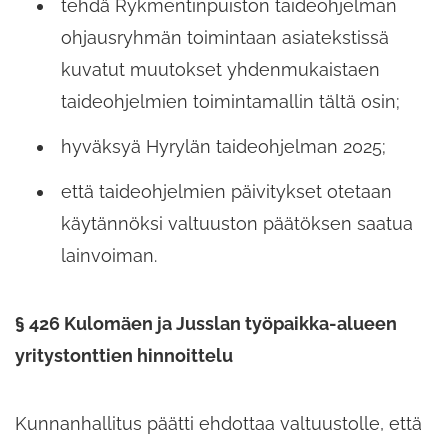
tehdä Rykmentinpuiston taideohjelman
ohjausryhmän toimintaan asiatekstissä
kuvatut muutokset yhdenmukaistaen
taideohjelmien toimintamallin tältä osin;​
hyväksyä Hyrylän taideohjelman 2025;​
että taideohjelmien päivitykset otetaan
käytännöksi valtuuston päätöksen saatua
lainvoiman.
§ 426 Kulomäen ja Jusslan työpaikka-​alueen
yritystonttien hinnoittelu
Kunnanhallitus päätti ehdottaa valtuustolle,​ että