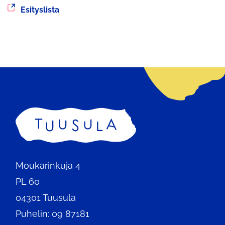
Siirryt
Esityslista
toiseen
palveluun
Etusivu
Moukarinkuja 4
PL 60
04301 Tuusula
Puhelin: 09 87181