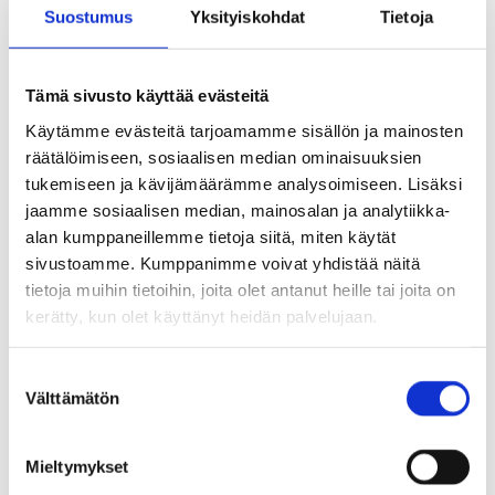
lähettää vastineet tiedoksi
Suostumus
Yksityiskohdat
Tietoja
tarkastuslautakunnalle.
Tämä sivusto käyttää evästeitä
§ 433 Yhtiökokousedustajan nimeäminen Keski-​
Käytämme evästeitä tarjoamamme sisällön ja mainosten
Uudenmaan Työterveys Oy:n ylimääräiseen
räätälöimiseen, sosiaalisen median ominaisuuksien
yhtiökokoukseen
tukemiseen ja kävijämäärämme analysoimiseen. Lisäksi
jaamme sosiaalisen median, mainosalan ja analytiikka-
alan kumppaneillemme tietoja siitä, miten käytät
Kunnanhallitus päätti
sivustoamme. Kumppanimme voivat yhdistää näitä
tietoja muihin tietoihin, joita olet antanut heille tai joita on
kerätty, kun olet käyttänyt heidän palvelujaan.
nimetä Keski-​Uudenmaan Työterveys Oy:n
ylimääräiseen yhtiökokoukseen
S
Välttämätön
u
yhtiökokousedustajaksi talousjohtaja Kari
o
Oran ja varaedustajaksi hallintojohtaja Antti-​
s
Mieltymykset
Pekka Röntysen;​
t