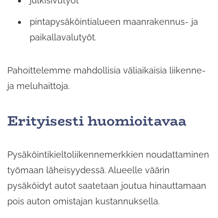
julkisivutyöt
pintapysäköintialueen maanrakennus- ja
paikallavalutyöt.
Pahoittelemme mahdollisia väliaikaisia liikenne-
ja meluhaittoja.
Erityisesti huomioitavaa
Pysäköintikieltoliikennemerkkien noudattaminen
työmaan läheisyydessä. Alueelle väärin
pysäköidyt autot saatetaan joutua hinauttamaan
pois auton omistajan kustannuksella.