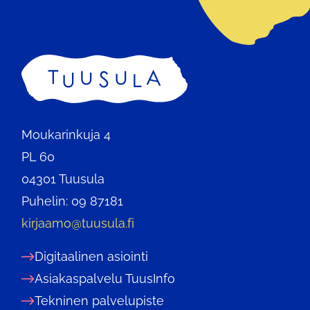
Etusivu
Moukarinkuja 4
PL 60
04301 Tuusula
Puhelin: 09 87181
kirjaamo@tuusula.fi
Digitaalinen asiointi
Asiakaspalvelu TuusInfo
Tekninen palvelupiste