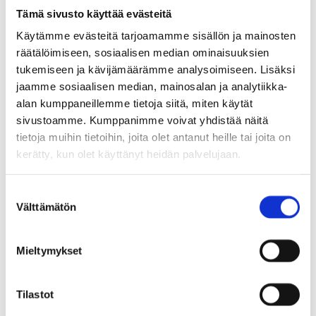
Kulkuyhteys kiinteistöille on käytössä koko
Tämä sivusto käyttää evästeitä
hankkeen rakentamisen ajan. Seuraa
Käytämme evästeitä tarjoamamme sisällön ja mainosten
räätälöimiseen, sosiaalisen median ominaisuuksien
liikenteenohjausmerkkejä ja -suosituksia
tukemiseen ja kävijämäärämme analysoimiseen. Lisäksi
ympäristössäsi. Tarvittaessa liikenteenohjaajat
jaamme sosiaalisen median, mainosalan ja analytiikka-
ohjaavat kulkua.
alan kumppaneillemme tietoja siitä, miten käytät
sivustoamme. Kumppanimme voivat yhdistää näitä
tietoja muihin tietoihin, joita olet antanut heille tai joita on
Kirjaston edustan pintapysäköintialueen
kerätty, kun olet käyttänyt heidän palvelujaan.
maanrakennustyöt ovat käynnissä, ja aitauksia ja
ajoreittiä kirjastolle muokataan työn edetessä
S
Välttämätön
u
tarvittaessa.
o
s
Mieltymykset
Kirjaston edustalle on sallittua ajaa ainoastaan
t
u
kirjaston huoltoajot ja LE-paikoille.
m
Tilastot
u