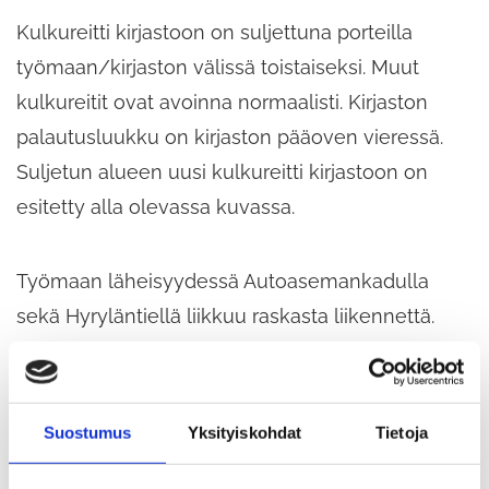
Kulkureitti kirjastoon on suljettuna porteilla
työmaan/kirjaston välissä toistaiseksi. Muut
kulkureitit ovat avoinna normaalisti. Kirjaston
palautusluukku on kirjaston pääoven vieressä.
Suljetun alueen uusi kulkureitti kirjastoon on
esitetty alla olevassa kuvassa.
Työmaan läheisyydessä Autoasemankadulla
sekä Hyryläntiellä liikkuu raskasta liikennettä.
Noudata liikenteen ohjausta ja liikennemerkkejä.
Kulkeminen ja liikenne
Suostumus
Yksityiskohdat
Tietoja