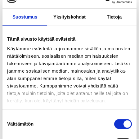
Uuden järjestelmän julkaisusivu päivitetään
Suostumus
Yksityiskohdat
Tietoja
kunnan verkkosivuille asianhallintajärjestelmän
käytön alkaessa 15.10.2025 alkaen. Jatkossa
verkkosivuilla on erilliset linkit toimielinten ja
Tämä sivusto käyttää evästeitä
viranhaltijoiden päätöksiin sekä kuulutuksiin.
Käytämme evästeitä tarjoamamme sisällön ja mainosten
räätälöimiseen, sosiaalisen median ominaisuuksien
tukemiseen ja kävijämäärämme analysoimiseen. Lisäksi
Jatkossa löydät toimielinten esityslistat,
jaamme sosiaalisen median, mainosalan ja analytiikka-
alan kumppaneillemme tietoja siitä, miten käytät
toimielinten ja viranhaltijoiden päätökset sekä
sivustoamme. Kumppanimme voivat yhdistää näitä
kunnan kuulutukset seuraavien linkkien kautta:
tietoja muihin tietoihin, joita olet antanut heille tai joita on
kerätty, kun olet käyttänyt heidän palvelujaan.
Siirryt
Kunnan viranhaltijoiden ja toimielinten päätökset
toiseen
S
3.10.2025 saakka
Välttämätön
u
palveluun
Siirryt
Kunnan viranhaltijoiden päätökset 15.10.2025
o
toiseen
alkaen