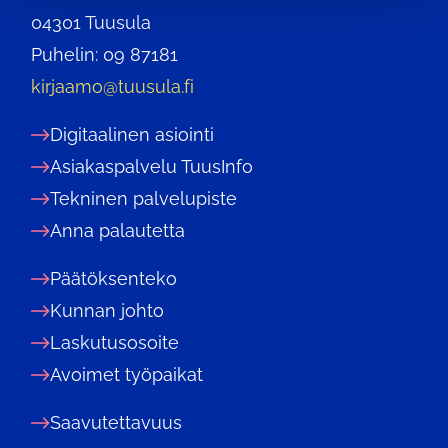
04301 Tuusula
Puhelin: 09 87181
kirjaamo@tuusula.fi
Digitaalinen asiointi
Asiakaspalvelu TuusInfo
Tekninen palvelupiste
Anna palautetta
Päätöksenteko
Kunnan johto
Laskutusosoite
Avoimet työpaikat
Saavutettavuus