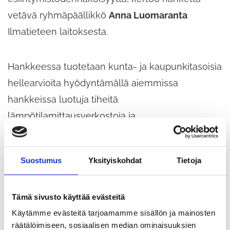
vetävä ryhmäpäällikkö
Anna Luomaranta
Ilmatieteen laitoksesta.
Hankkeessa tuotetaan kunta- ja kaupunkitasoisia
hellearvioita hyödyntämällä aiemmissa
hankkeissa luotuja tiheitä
lämpötilamittausverkostoja ja
koneoppimismenetelmiä. Näin voidaan tuottaa
hankkeessa mukana oleviin kuntiin alueellisesti
Suostumus
Yksityiskohdat
Tietoja
tarkkaa tietoa esimerkiksi siitä, miten
siniviheralueet tai kaupunkirakenteen muutokset
Tämä sivusto käyttää evästeitä
vaikuttavat paikallisiin lämpötilaoloihin.
Käytämme evästeitä tarjoamamme sisällön ja mainosten
räätälöimiseen, sosiaalisen median ominaisuuksien