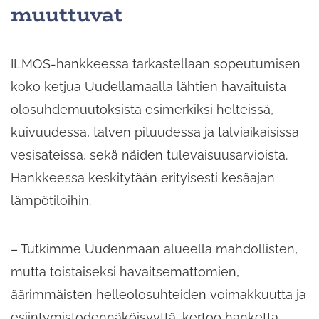
muuttuvat
ILMOS-hankkeessa tarkastellaan sopeutumisen
koko ketjua Uudellamaalla lähtien havaituista
olosuhdemuutoksista esimerkiksi helteissä,
kuivuudessa, talven pituudessa ja talviaikaisissa
vesisateissa, sekä näiden tulevaisuusarvioista.
Hankkeessa keskitytään erityisesti kesäajan
lämpötiloihin.
– Tutkimme Uudenmaan alueella mahdollisten,
mutta toistaiseksi havaitsemattomien,
äärimmäisten helleolosuhteiden voimakkuutta ja
esiintymistodennäköisyyttä, kertoo hanketta