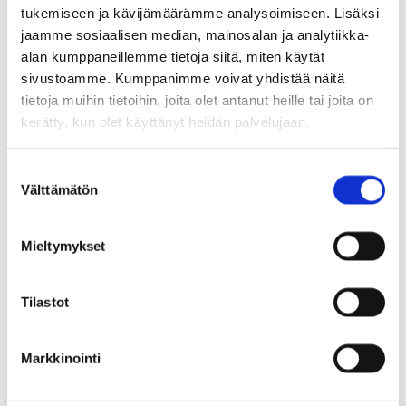
Tutkimus tarkastelee
tukemiseen ja kävijämäärämme analysoimiseen. Lisäksi
sopeutumisen hyötyjä ja
jaamme sosiaalisen median, mainosalan ja analytiikka-
alan kumppaneillemme tietoja siitä, miten käytät
kustannuksia
sivustoamme. Kumppanimme voivat yhdistää näitä
tietoja muihin tietoihin, joita olet antanut heille tai joita on
kerätty, kun olet käyttänyt heidän palvelujaan.
Hankkeessa pureudutaan myös taloustieteellisiä
menetelmiä hyödyntäen sopeutumistoimien
S
Välttämätön
sosioekonomisiin vaikutuksiin.
u
o
s
Mieltymykset
– Arvioimme esimerkiksi valittujen
t
u
sopeutumistoimien, kuten kaupunkivihreän
m
Tilastot
lisäämisen vaikutuksia sekä asukkaiden
u
kokemaan hyötyyn että kustannuksiin, joita
k
Markkinointi
s
voidaan mahdollisesti välttää sopeutumistoimilla.
e
Arvioinnissa sopeutumistoimien vaikutuksia