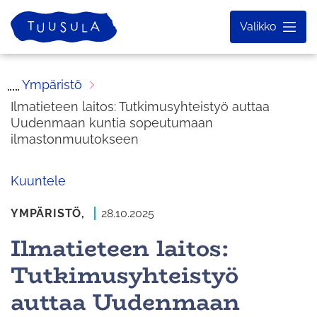
Siirry
Etusivu
Valikko
sisältöön
Ympäristö
Ilmatieteen laitos: Tutkimusyhteistyö auttaa
Uudenmaan kuntia sopeutumaan
ilmastonmuutokseen
Kuuntele
YMPÄRISTÖ,
28.10.2025
Ilmatieteen laitos:
Tutkimusyhteistyö
auttaa Uudenmaan