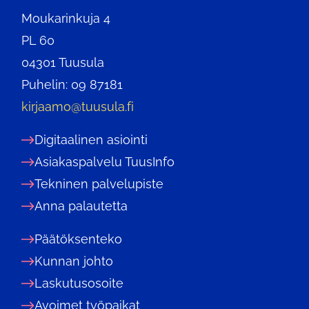
Moukarinkuja 4
PL 60
04301 Tuusula
Puhelin: 09 87181
kirjaamo@tuusula.fi
Digitaalinen asiointi
Asiakaspalvelu TuusInfo
Tekninen palvelupiste
Anna palautetta
Päätöksenteko
Kunnan johto
Laskutusosoite
Avoimet työpaikat