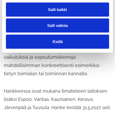
n
verrataan tilanteeseen, jossa sopeutumistoimia
v
Salli kaikki
a
ei toteuteta, sanoo Anna Luomaranta.
l
Salli valinta
i
Hankkeen tuloksia viestitään kerronnallisilla
n
t
ilmastonmuutoskuvauksilla. Niiden tavoitteena
Kiellä
a
on havainnollistaa ilmastonmuutoksen
vaikutuksia ja sopeutumiskeinoja
mahdollisimman konkreettisesti esimerkiksi
tietyn toimialan tai toiminnan kannalta.
Hankkeessa ovat mukana Ilmatieteen laitoksen
lisäksi Espoo, Vantaa, Kauniainen, Kerava,
Järvenpää ja Tuusula. Hanke kestää 31.5.2027 asti.