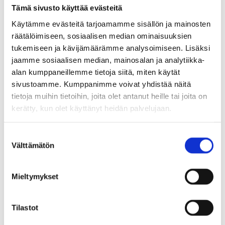
Tämä sivusto käyttää evästeitä
merkitä tiedoksi valtuustoaloitteeseen
Käytämme evästeitä tarjoamamme sisällön ja mainosten
annetun vastauksen
räätälöimiseen, sosiaalisen median ominaisuuksien
tukemiseen ja kävijämäärämme analysoimiseen. Lisäksi
katsoa Jussi Salosen valtuuston
jaamme sosiaalisen median, mainosalan ja analytiikka-
kokouksessa 9.12.2024 § 143 esittämän
alan kumppaneillemme tietoja siitä, miten käytät
sivustoamme. Kumppanimme voivat yhdistää näitä
aloitteen tulleen loppuun käsitellyksi.
tietoja muihin tietoihin, joita olet antanut heille tai joita on
kerätty, kun olet käyttänyt heidän palvelujaan.
532 Vastauksen antaminen valtuustokysymyksiä
S
ja tietopyyntöjä koskevaan
Välttämätön
u
valtuustoaloitteeseen
o
s
Mieltymykset
t
Kunnanhallitus päätti ehdottaa valtuustolle, että
u
valtuusto päättää
m
Tilastot
u