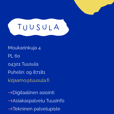
Etusivu
Moukarinkuja 4
PL 60
04301 Tuusula
Puhelin: 09 87181
kirjaamo@tuusula.fi
Digitaalinen asiointi
Asiakaspalvelu TuusInfo
Tekninen palvelupiste