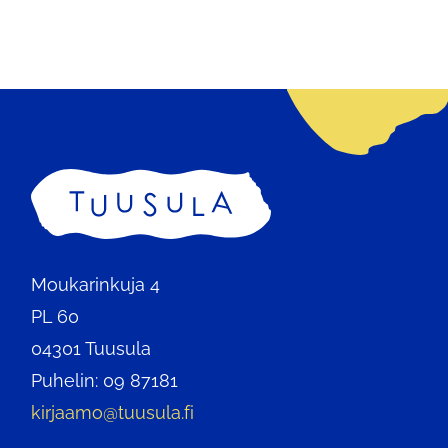
Etusivu
Moukarinkuja 4
PL 60
04301 Tuusula
Puhelin: 09 87181
kirjaamo@tuusula.fi