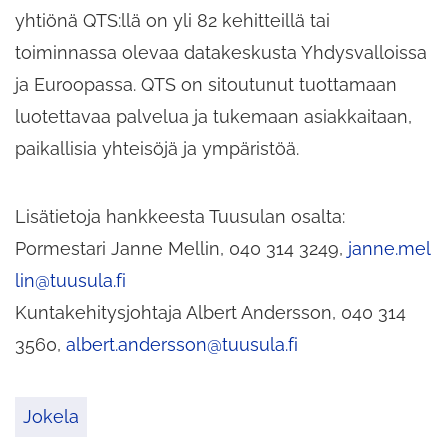
yhtiönä QTS:llä on yli 82 kehitteillä tai
toiminnassa olevaa datakeskusta Yhdysvalloissa
ja Euroopassa. QTS on sitoutunut tuottamaan
luotettavaa palvelua ja tukemaan asiakkaitaan,
paikallisia yhteisöjä ja ympäristöä.
Lisätietoja hankkeesta Tuusulan osalta:
Pormestari Janne Mellin, 040 314 3249,
janne.mel
lin@tuusula.fi
Kuntakehitysjohtaja Albert Andersson, 040 314
3560,
albert.andersson@tuusula.fi
Jokela