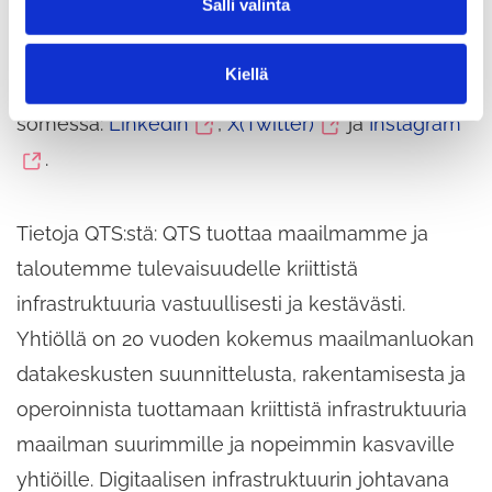
Salli valinta
i
jälkimarkkinasijoituksiin ja hedgerahastoihin.
n
Lisätietoja on saatavilla osoitteessa
t
Kiellä
(siirryt
a
www.blackstone.com
. Seuraa Blackstonea
(siirryt
toiseen
(siirryt
(sii
somessa:
LinkedIn
,
X(Twitter)
ja
Instagram
toiseen
palveluun)
toiseen
toi
.
palveluun)
palveluun)
pal
Tietoja QTS:stä: QTS tuottaa maailmamme ja
taloutemme tulevaisuudelle kriittistä
infrastruktuuria vastuullisesti ja kestävästi.
Yhtiöllä on 20 vuoden kokemus maailmanluokan
datakeskusten suunnittelusta, rakentamisesta ja
operoinnista tuottamaan kriittistä infrastruktuuria
maailman suurimmille ja nopeimmin kasvaville
yhtiöille. Digitaalisen infrastruktuurin johtavana