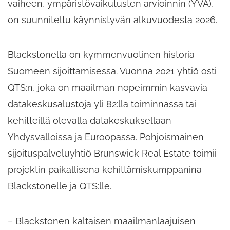
vaiheen, ympäristövaikutusten arvioinnin (YVA),
on suunniteltu käynnistyvän alkuvuodesta 2026.
Blackstonella on kymmenvuotinen historia
Suomeen sijoittamisessa. Vuonna 2021 yhtiö osti
QTS:n, joka on maailman nopeimmin kasvavia
datakeskusalustoja yli 82:lla toiminnassa tai
kehitteillä olevalla datakeskuksellaan
Yhdysvalloissa ja Euroopassa. Pohjoismainen
sijoituspalveluyhtiö Brunswick Real Estate toimii
projektin paikallisena kehittämiskumppanina
Blackstonelle ja QTS:lle.
– Blackstonen kaltaisen maailmanlaajuisen