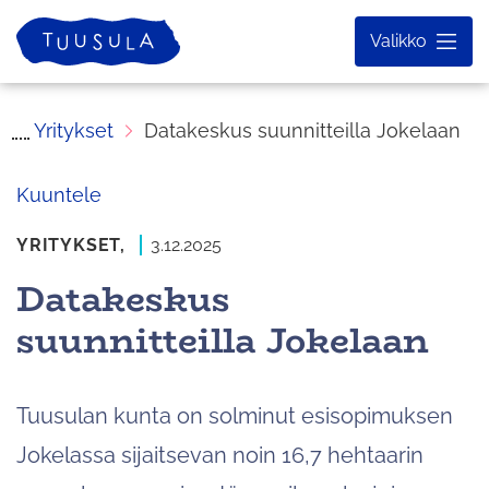
Siirry
Etusivu
Valikko
sisältöön
Yritykset
Datakeskus suunnitteilla Jokelaan
Kuuntele
YRITYKSET,
3.12.2025
Datakeskus
suunnitteilla Jokelaan
Tuusulan kunta on solminut esisopimuksen
Jokelassa sijaitsevan noin 16,7 hehtaarin