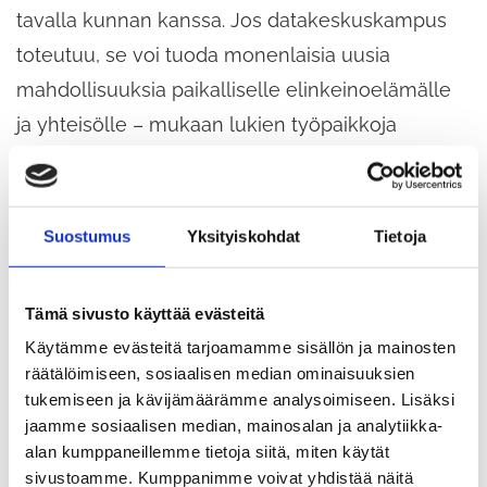
tavalla kunnan kanssa. Jos datakeskuskampus
toteutuu, se voi tuoda monenlaisia uusia
mahdollisuuksia paikalliselle elinkeinoelämälle
ja yhteisölle – mukaan lukien työpaikkoja
kuntalaisille ja yhteistyömahdollisuuksia
yrityksille, jotka vahvistavat koko Tuusulan
aluetta, jatkaa pormestari Mellin.
Suostumus
Yksityiskohdat
Tietoja
Tämä sivusto käyttää evästeitä
Käytämme evästeitä tarjoamamme sisällön ja mainosten
räätälöimiseen, sosiaalisen median ominaisuuksien
tukemiseen ja kävijämäärämme analysoimiseen. Lisäksi
jaamme sosiaalisen median, mainosalan ja analytiikka-
alan kumppaneillemme tietoja siitä, miten käytät
sivustoamme. Kumppanimme voivat yhdistää näitä