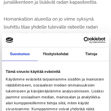
junaliikenteen ja lisäävät radan kapasiteettia.
Hornankallion alueella on jo viime syksynä
louhittu tilaa yhdelle tulevalle raiteelle radan
länsipuolella. Nyt alkavat louhinnat tehdään
radan itäpuolella, missä valmistellaan aluetta
toista uutta raidetta varten.
Suostumus
Yksityiskohdat
Tietoja
Louhintatyöt aiheuttavat tilapäistä melu- ja
Tämä sivusto käyttää evästeitä
liikennehäiriötä alueella. Louhintoja tehdään
Käytämme evästeitä tarjoamamme sisällön ja mainosten
pääasiassa arkisin kello 7–18. Työt pyritään
räätälöimiseen, sosiaalisen median ominaisuuksien
toteuttamaan siten, että vaikutukset asukkaille
tukemiseen ja kävijämäärämme analysoimiseen. Lisäksi
jaamme sosiaalisen median, mainosalan ja analytiikka-
pysyvät mahdollisimman vähäisinä.
alan kumppaneillemme tietoja siitä, miten käytät
sivustoamme. Kumppanimme voivat yhdistää näitä