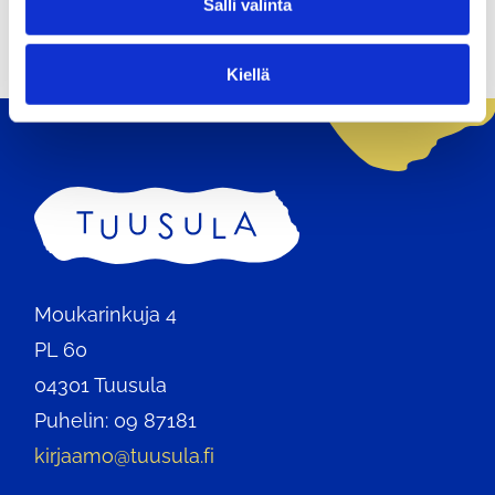
Salli valinta
i
n
t
Kiellä
a
Etusivu
Moukarinkuja 4
PL 60
04301 Tuusula
Puhelin: 09 87181
kirjaamo@tuusula.fi