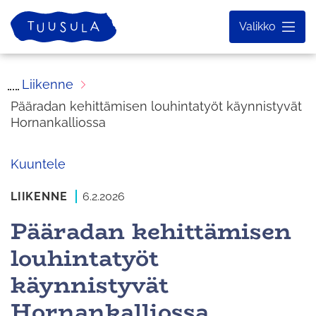
Siirry
Etusivu
Valikko
sisältöön
Liikenne
Pääradan kehittämisen louhintatyöt käynnistyvät
Hornankalliossa
Kuuntele
LIIKENNE
6.2.2026
Pääradan kehittämisen
louhintatyöt
käynnistyvät
Hornankalliossa