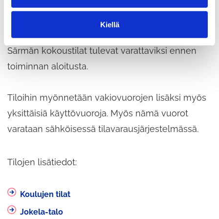
yhteisötilat, koulujen ja päiväkotien eri tiloja,
n
t
liikuntatiloja, kokoustiloja, nuorisotilat, Monion,
Kiellä
a
Metsäpirtin ja Jokela-talon tilat. Valmistuvan
Särmän kokoustilat tulevat varattaviksi ennen
toiminnan aloitusta.
Tiloihin myönnetään vakiovuorojen lisäksi myös
yksittäisiä käyttövuoroja. Myös nämä vuorot
varataan sähköisessä tilavarausjärjestelmässä.
Tilojen lisätiedot:
Koulujen tilat
Jokela-talo