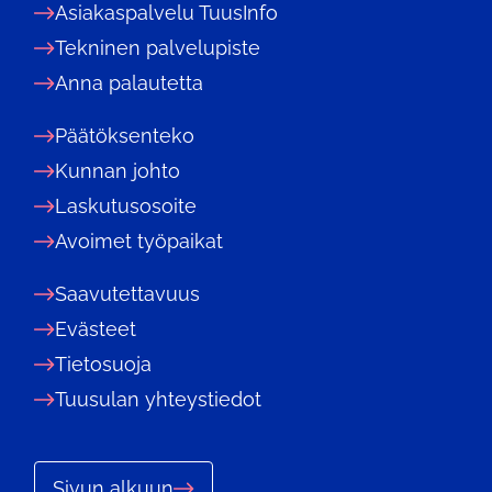
Asiakaspalvelu TuusInfo
Tekninen palvelupiste
Anna palautetta
Päätöksenteko
Kunnan johto
Laskutusosoite
Avoimet työpaikat
Saavutettavuus
Evästeet
Tietosuoja
Tuusulan yhteystiedot
Sivun alkuun