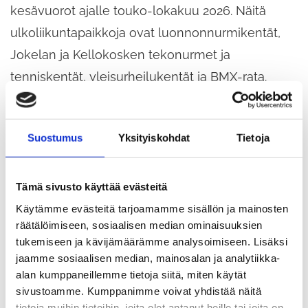
kesävuorot ajalle touko-lokakuu 2026. Näitä
ulkoliikuntapaikkoja ovat luonnonnurmikentät,
Jokelan ja Kellokosken tekonurmet ja
tenniskentät, yleisurheilukentät ja BMX-rata.
Haku ei koske Tuusulan urheiluosakeyhtiöiden
hallinnoimia liikuntatiloja ja -paikkoja.
Suostumus
Yksityiskohdat
Tietoja
Venepaikoille on oma hakunsa kunnan
digitaalisessa asioinnissa, ja se päättyy
30.4.2026.
Tämä sivusto käyttää evästeitä
Käytämme evästeitä tarjoamamme sisällön ja mainosten
räätälöimiseen, sosiaalisen median ominaisuuksien
Julkiset tilat toimivat
tukemiseen ja kävijämäärämme analysoimiseen. Lisäksi
yhteisöjen ja palveluiden
jaamme sosiaalisen median, mainosalan ja analytiikka-
alan kumppaneillemme tietoja siitä, miten käytät
kohtaamispaikkana
sivustoamme. Kumppanimme voivat yhdistää näitä
tietoja muihin tietoihin, joita olet antanut heille tai joita on