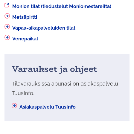
Siirryt
Monion tilat (tiedustelut Moniomestareilta)
toiseen
Metsäpirtti
palveluun
Vapaa-aikapalveluiden tilat
Venepaikat
Varaukset ja ohjeet
Tilavarauksissa apunasi on asiakaspalvelu
TuusInfo.
Asiakaspalvelu TuusInfo