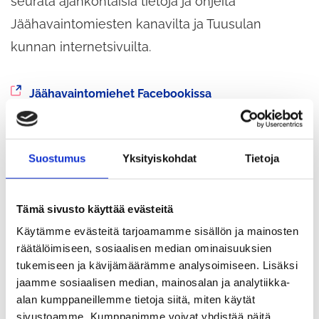
seurata ajankohtaisia tietoja ja ohjeita
Jäähavaintomiesten kanavilta ja Tuusulan
kunnan internetsivuilta.
Siirryt
Jäähavaintomiehet Facebookissa
toiseen
Siirryt
Jäähavaintomiehet Instagramissa
palveluun
toiseen
Siirryt
Lisätietoa Tuusulanjärven jääreitistä
palveluun
Suostumus
Yksityiskohdat
Tietoja
toiseen
palveluun
Muista turvallisuus jäällä
Tämä sivusto käyttää evästeitä
kulkiessa
Käytämme evästeitä tarjoamamme sisällön ja mainosten
räätälöimiseen, sosiaalisen median ominaisuuksien
tukemiseen ja kävijämäärämme analysoimiseen. Lisäksi
Jäät ovat vielä tovin kulkukelpoisia, joten jäällä
jaamme sosiaalisen median, mainosalan ja analytiikka-
voi ulkoilla varovaisuutta noudattaen. Koska
alan kumppaneillemme tietoja siitä, miten käytät
virallista reitin ylläpitoa ei enää ole, muista aina
sivustoamme. Kumppanimme voivat yhdistää näitä