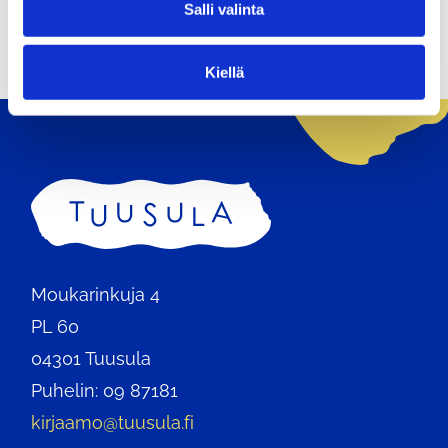
Salli valinta
i
n
t
Kiellä
a
Etusivu
Moukarinkuja 4
PL 60
04301 Tuusula
Puhelin: 09 87181
kirjaamo@tuusula.fi