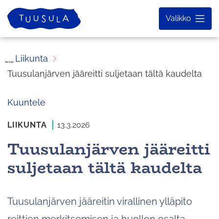
Siirry
Etusivu
Valikko
sisältöön
Liikunta
Tuusulanjärven jääreitti suljetaan tältä kaudelta
Kuuntele
LIIKUNTA
13.3.2026
Tuusulanjärven jääreitti
suljetaan tältä kaudelta
Tuusulanjärven jääreitin virallinen ylläpito
reittien merkitsemisen ja huollon osalta