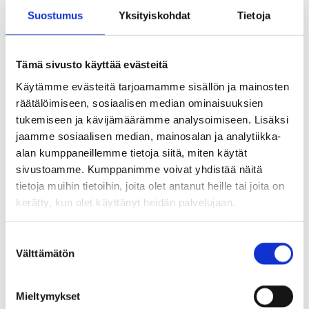
Suostumus
Yksityiskohdat
Tietoja
Valtuusto päätti
Tämä sivusto käyttää evästeitä
jatkaa yhdyskuntateknistä huoltoa
Käytämme evästeitä tarjoamamme sisällön ja mainosten
palvelevien rakennusten ja laitosten alueen
räätälöimiseen, sosiaalisen median ominaisuuksien
(ET) rakennuskieltoa alueidenkäyttölain 53
tukemiseen ja kävijämäärämme analysoimiseen. Lisäksi
jaamme sosiaalisen median, mainosalan ja analytiikka-
§:n mukaisesti 11.5.2028 asti
alan kumppaneillemme tietoja siitä, miten käytät
sivustoamme. Kumppanimme voivat yhdistää näitä
että päätöstä on noudatettava
tietoja muihin tietoihin, joita olet antanut heille tai joita on
alueidenkäyttölain 202 §:n nojalla ennen
kerätty, kun olet käyttänyt heidän palvelujaan.
kuin se on saanut lainvoiman.
S
Välttämätön
u
§ 39 Vastauksen antaminen aloitteeseen
o
Tuusulan osallistuminen Skutsi kuulee -
s
Mieltymykset
t
hankkeeseen