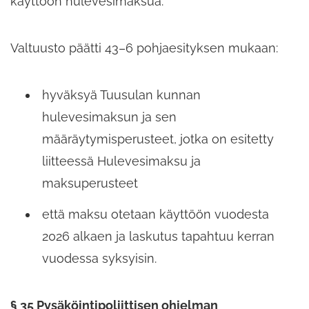
käyttöön hulevesimaksua.
Valtuusto päätti 43–6 pohjaesityksen mukaan:
hyväksyä Tuusulan kunnan
hulevesimaksun ja sen
määräytymisperusteet, jotka on esitetty
liitteessä Hulevesimaksu ja
maksuperusteet
että maksu otetaan käyttöön vuodesta
2026 alkaen ja laskutus tapahtuu kerran
vuodessa syksyisin.
§ 35 Pysäköintipoliittisen ohjelman