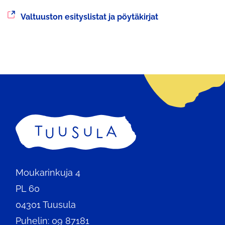
Siirryt
Valtuuston esityslistat ja pöytäkirjat
toiseen
palveluun
Etusivu
Moukarinkuja 4
PL 60
04301 Tuusula
Puhelin: 09 87181