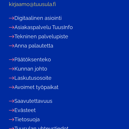
kirjaamo@tuusula.fi
Digitaalinen asiointi
Asiakaspalvelu TuusInfo
Tekninen palvelupiste
Anna palautetta
Päätöksenteko
Kunnan johto
Laskutusosoite
Avoimet työpaikat
Saavutettavuus
Evästeet
Tietosuoja
Tuusulan yhteystiedot