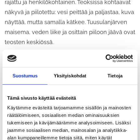
rajattu ja henkilökohtainen. Teoksissa kohtaavat
näkyvä ja piilotettu: vesi peittää ja paljastaa, kuva
näyttää, mutta samalla kätkee. Tuusulanjärven
maisema, veden liike ja osittain piiloon jäävä ovat
teosten keskiössä.
Piirustusten laajennukset | Drawing Expansions
on
Carlos Idrobon retrospektiivinen näyttely, joka
Suostumus
Yksityiskohdat
Tietoja
esittelee viiden vuoden aikana syntynyttä
kokeelliseen piirtämiseen pohjautuvaa
Tämä sivusto käyttää evästeitä
taiteellista työskentelyä. Keskeisenä teemana on
Käytämme evästeitä tarjoamamme sisällön ja mainosten
liike, erityisesti kävely, joka toimii sekä aiheena
räätälöimiseen, sosiaalisen median ominaisuuksien
tukemiseen ja kävijämäärämme analysoimiseen. Lisäksi
että työskentelymenetelmänä. Näyttelyssä
jaamme sosiaalisen median, mainosalan ja analytiikka-
nähdään teoksia ja sarjoja useissa tekniikoissa,
alan kumppaneillemme tietoja siitä, miten käytät