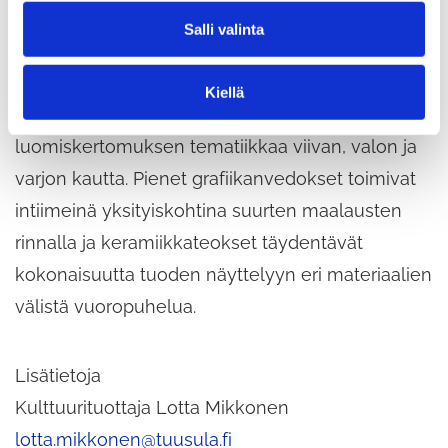
l
Salli valinta
i
Marjut Riihimäen
Havina
-näyttely nähdään
n
t
näyttelytilassa 31.5.–11.6.2026. Kyseessä on
Kiellä
a
monipuolinen teossarja, joka tutkii paratiisin ja
luomiskertomuksen tematiikkaa viivan, valon ja
varjon kautta. Pienet grafiikanvedokset toimivat
intiimeinä yksityiskohtina suurten maalausten
rinnalla ja keramiikkateokset täydentävät
kokonaisuutta tuoden näyttelyyn eri materiaalien
välistä vuoropuhelua.
Lisätietoja
Kulttuurituottaja Lotta Mikkonen
lotta.mikkonen@tuusula.fi