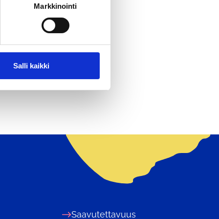
Markkinointi
ien verkkosivustolta.
Salli kaikki
Saavutettavuus