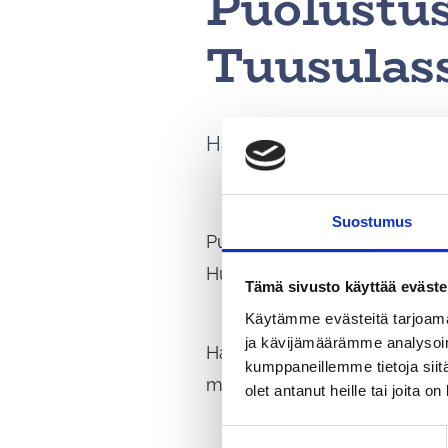
Puolustus
Tuusulass
Harjoitustoimintaa on Seep
Suostumus
Puolustusvoimat harjoittelee 
Huomioithan harjoituksen lii
Tämä sivusto käyttää eväste
Käytämme evästeitä tarjoama
ja kävijämäärämme analysoim
Harjoitteleva joukko-osasto
kumppaneillemme tietoja siitä
mukainen harjoitus.
olet antanut heille tai joita o
S