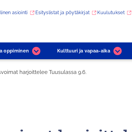
linen asiointi
Esityslistat ja pöytäkirjat
Kuulutukset
ja ­oppiminen
Kulttuuri ja ­vapaa-aika
Varhaiskasvatus
Kulttuu
ja
ja
­oppiminen
­vapaa
voimat harjoittelee Tuusulassa 9.6.
alasivut
aika
alasivu