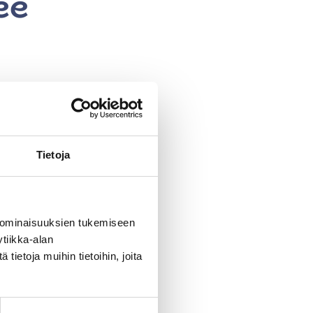
ee
voit
tutkia
tuloksia
koskettamalla
tai
pyyhkäisemällä.
Tietoja
6 kello 6.30–17.30.
 ominaisuuksien tukemiseen
tiikka-alan
oulutussuunnitelmien
ietoja muihin tietoihin, joita