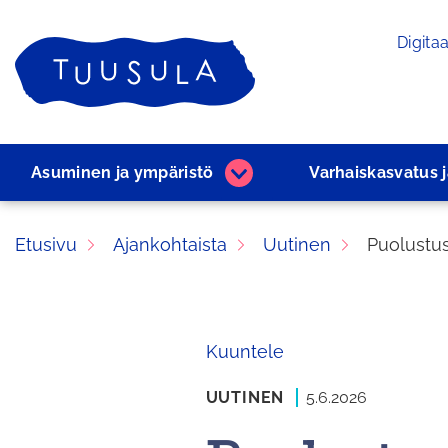
Siirry
Digitaa
sisältöön
Etusivu
Asuminen ja ­ympäristö
Varhaiskasvatus 
Asuminen
ja
­ympäristö
Etusivu
Ajankohtaista
Uutinen
Puolustus
alasivut
Kuuntele
UUTINEN
5.6.2026