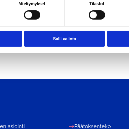
Mieltymykset
Tilastot
sampumatarvikkeita. Melutiedote löytyy puolustusvoim
Salli valinta
nen asiointi
Päätöksenteko