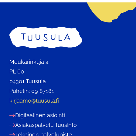
Etusivu
Moukarinkuja 4
PL 60
04301 Tuusula
Puhelin: 09 87181
kirjaamo@tuusula.fi
Digitaalinen asiointi
Asiakaspalvelu TuusInfo
Tekninen palvelupiste