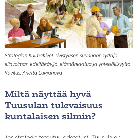
Strategian kulmakivet: sivistyksen suunnannäyttäjä,
elinvoiman edelläkävijä, elämänlaatua ja yhteisöllisyyttä.
Kuvitus: Anetta Lukjanova
Miltä näyttää hyvä
Tuusulan tulevaisuus
kuntalaisen silmin?
Jos strategia toteutuu odotetusti, Tuusula on