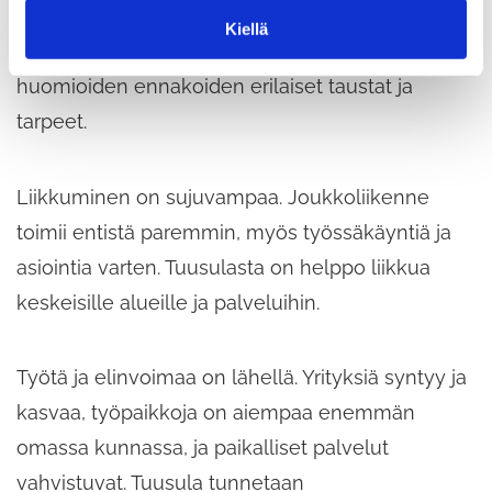
ovat laadukkaita ja helposti saavutettavia.
t
Kiellä
a
Palveluja kehitetään kuunnellen asukkaita ja
huomioiden ennakoiden erilaiset taustat ja
tarpeet.
Liikkuminen on sujuvampaa. Joukkoliikenne
toimii entistä paremmin, myös työssäkäyntiä ja
asiointia varten. Tuusulasta on helppo liikkua
keskeisille alueille ja palveluihin.
Työtä ja elinvoimaa on lähellä. Yrityksiä syntyy ja
kasvaa, työpaikkoja on aiempaa enemmän
omassa kunnassa, ja paikalliset palvelut
vahvistuvat. Tuusula tunnetaan