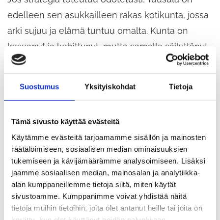
edelleen sen asukkailleen rakas kotikunta, jossa
arki sujuu ja elämä tuntuu omalta. Kunta on
kasvanut ja kehittynyt, mutta samalla säilyttänyt
yhteisöllisen luonteensa, turvallisuutensa ja
luonnonläheisyytensä.
Suostumus
Yksityiskohdat
Tietoja
Tuusulassa on helppo asua eri elämäntilanteissa.
Tämä sivusto käyttää evästeitä
Tarjolla on koteja lapsiperheille, yksinasuville ja
Käytämme evästeitä tarjoamamme sisällön ja mainosten
ikäihmisille – pientaloista kaupunkimaisempiin
räätälöimiseen, sosiaalisen median ominaisuuksien
kortteleihin. Asuinalueet ovat viihtyisiä ja
tukemiseen ja kävijämäärämme analysoimiseen. Lisäksi
jaamme sosiaalisen median, mainosalan ja analytiikka-
suunniteltu ihmisten arjen tarpeista käsin.
alan kumppaneillemme tietoja siitä, miten käytät
sivustoamme. Kumppanimme voivat yhdistää näitä
Luonto on lähellä. Puistot, metsät, pellot ja
tietoja muihin tietoihin, joita olet antanut heille tai joita on
kerätty, kun olet käyttänyt heidän palvelujaan.