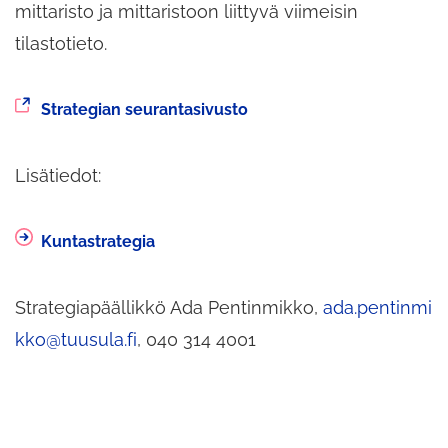
mittaristo ja mittaristoon liittyvä viimeisin
tilastotieto.
Siirryt
Strategian seurantasivusto
toiseen
palveluun
Lisätiedot:
Kuntastrategia
Strategiapäällikkö Ada Pentinmikko,
ada.pentinmi
kko@tuusula.fi
, 040 314 4001