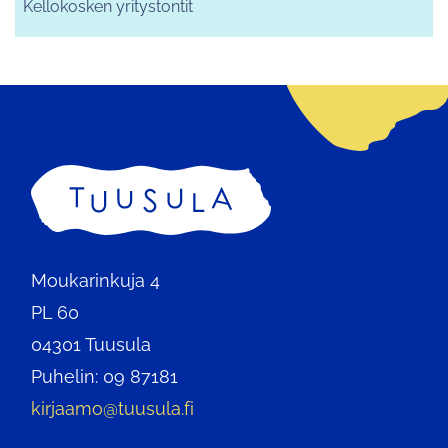
Kellokosken yritystontit
Etusivu
Moukarinkuja 4
PL 60
04301 Tuusula
Puhelin: 09 87181
kirjaamo@tuusula.fi