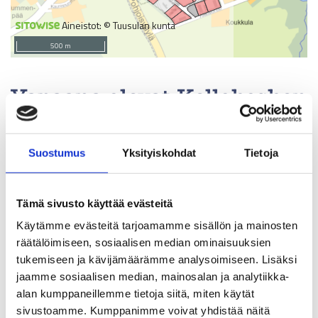
Vapaana olevat Kellokosken
yritystontit
Suostumus
Yksityiskohdat
Tietoja
Kellokosken Rajalinnan työpaikka-alueen
teollisuuskortteleista voidaan räätälöidä monen
kokoisiin hankkeisiin sopivia tontteja. Tontit on
Tämä sivusto käyttää evästeitä
hinnoiteltu houkuttelevasti. Pinta-alat,
Käytämme evästeitä tarjoamamme sisällön ja mainosten
räätälöimiseen, sosiaalisen median ominaisuuksien
rakennusoikeudet, kaavamääräykset ja hinnat
tukemiseen ja kävijämäärämme analysoimiseen. Lisäksi
aukeavat klikkaamalla tontteja kartalla.
jaamme sosiaalisen median, mainosalan ja analytiikka-
alan kumppaneillemme tietoja siitä, miten käytät
sivustoamme. Kumppanimme voivat yhdistää näitä