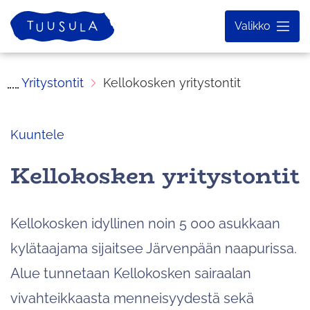
Siirry
Etusivu
Valikko
sisältöön
Yritystontit
Kellokosken yritystontit
Kuuntele
Kellokosken yritystontit
Kellokosken idyllinen noin 5 000 asukkaan
kylätaajama sijaitsee Järvenpään naapurissa.
Alue tunnetaan Kellokosken sairaalan
vivahteikkaasta menneisyydestä sekä