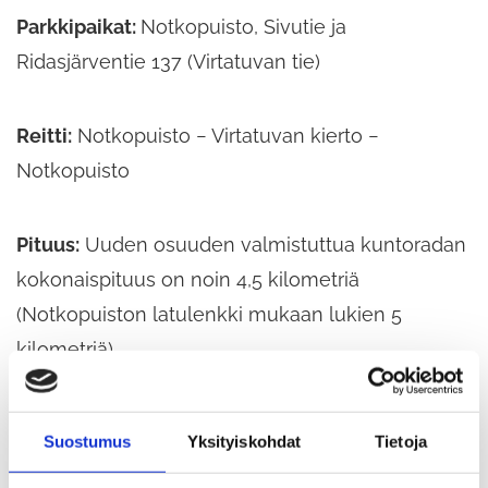
Parkkipaikat:
Notkopuisto, Sivutie ja
Ridasjärventie 137 (Virtatuvan tie)
Reitti:
Notkopuisto − Virtatuvan kierto −
Notkopuisto
Pituus:
Uuden osuuden valmistuttua kuntoradan
kokonaispituus on noin 4,5 kilometriä
(Notkopuiston latulenkki mukaan lukien 5
kilometriä).
Merkintä:
Opastaulut alkupisteessä
Suostumus
Yksityiskohdat
Tietoja