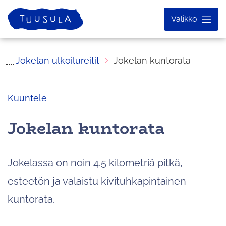
Siirry
Etusivu
Valikko
sisältöön
Jokelan ulkoilureitit
Jokelan kuntorata
Kuuntele
Jokelan kuntorata
Jokelassa on noin 4.5 kilometriä pitkä,
esteetön ja valaistu kivituhkapintainen
kuntorata.