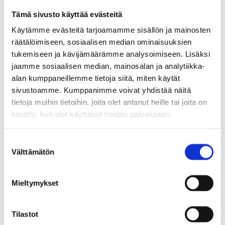
Vaativuus:
Helppo, esteetön, soveltuu pienille
Tämä sivusto käyttää evästeitä
lapsille
Käytämme evästeitä tarjoamamme sisällön ja mainosten
räätälöimiseen, sosiaalisen median ominaisuuksien
Kulkusuunta:
Molempiin suuntiin, talvisin
tukemiseen ja kävijämäärämme analysoimiseen. Lisäksi
jaamme sosiaalisen median, mainosalan ja analytiikka-
hiihtosuunta vastapäivään
alan kumppaneillemme tietoja siitä, miten käytät
sivustoamme. Kumppanimme voivat yhdistää näitä
tietoja muihin tietoihin, joita olet antanut heille tai joita on
Kuvaus:
Jokelan kuntorata on kivituhkapintainen
kerätty, kun olet käyttänyt heidän palvelujaan.
valaistu reitti, jonka varrella on laavu
nuotiopaikkoineen sekä kuntoportaat. Talvella
S
Välttämätön
reitillä on hiihtoladut, jolloin kävelyreitti kulkee
u
o
metsän puolella, Latupohjilla ei saa kävellä.
s
Mieltymykset
t
u
Tunnistetut
m
Tilastot
vaarakohdat:
Lopputalvesta/alkukeväästä reitti