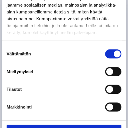
jaamme sosiaalisen median, mainosalan ja analytiikka-
alan kumppaneillemme tietoja siitä, miten käytät
sivustoamme. Kumppanimme voivat yhdistää näitä
tietoja muihin tietoihin, joita olet antanut heille tai joita on
kerätty, kun olet käyttänyt heidän palvelujaan.
S
Välttämätön
u
o
s
Mieltymykset
t
u
m
Tilastot
Kuntosalit
u
k
Markkinointi
s
Jokelan ja Kellokosken urheilukeskuksilla
e
olevissa kuntosaleissa pääset
n