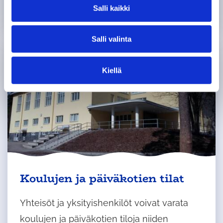
kasvattamaan lihaskuntoa.
v
Salli kaikki
a
l
Salli valinta
i
n
t
Kiellä
a
Koulujen ja päiväkotien tilat
Yhteisöt ja yksityishenkilöt voivat varata
koulujen ja päiväkotien tiloja niiden