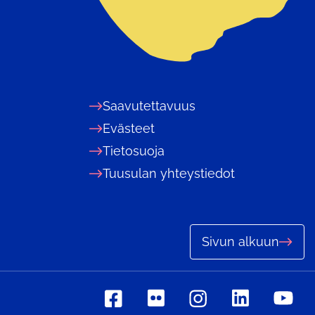
Saavutettavuus
Evästeet
Tietosuoja
Tuusulan yhteystiedot
Sivun alkuun
Sosiaalinen
Sosiaalinen
Sosiaalinen
Sosiaalinen
Sosiaa