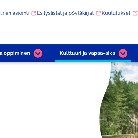
linen asiointi
Esityslistat ja pöytäkirjat
Kuulutukset
ja ­oppiminen
Kulttuuri ja ­vapaa-aika
Varhaiskasvatus
Kulttuu
ja
ja
­oppiminen
­vapaa
alasivut
aika
alasivu