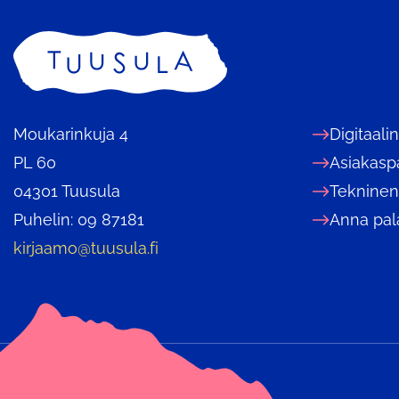
n
t
Etusivu
a
Moukarinkuja 4
Digitaali
PL 60
Asiakasp
04301 Tuusula
Tekninen
Puhelin: 09 87181
Anna pal
kirjaamo@tuusula.fi