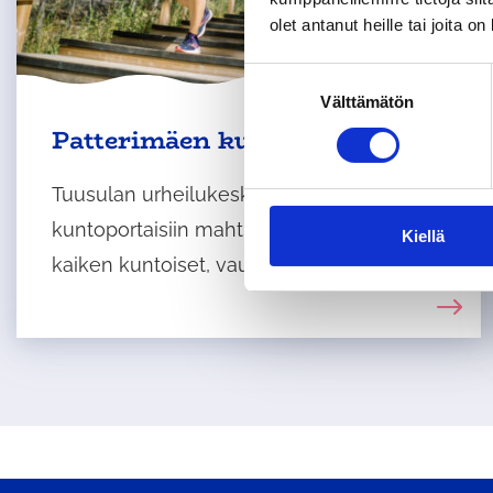
olet antanut heille tai joita o
S
Välttämätön
u
o
Patterimäen kuntoportaat
s
t
Tuusulan urheilukeskuksen
u
kuntoportaisiin mahtuvat treenaamaan
m
Kiellä
u
kaiken kuntoiset, vauhdin päätät itse!
k
s
e
n
v
a
l
i