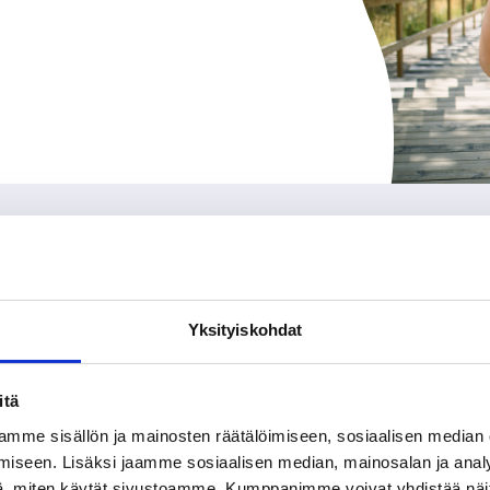
Yksityiskohdat
itä
mme sisällön ja mainosten räätälöimiseen, sosiaalisen median
iseen. Lisäksi jaamme sosiaalisen median, mainosalan ja analy
, miten käytät sivustoamme. Kumppanimme voivat yhdistää näitä t