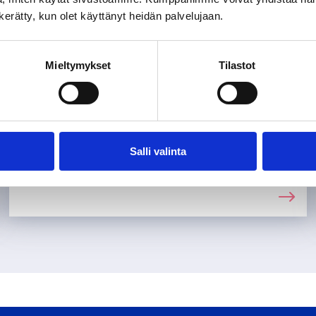
n kerätty, kun olet käyttänyt heidän palvelujaan.
Mieltymykset
Tilastot
Jokelan kuntoportaat
Jokelan kuntoportaat löytyvät
Salli valinta
kuntoradalta, vesitornin mäestä.