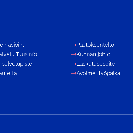
nen asiointi
Päätöksenteko
alvelu TuusInfo
Kunnan johto
 palvelupiste
Laskutusosoite
autetta
Avoimet työpaikat