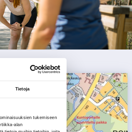
voit
tutkia
tuloksia
koskettamalla
tai
pyyhkäisemällä.
Tietoja
 ominaisuuksien tukemiseen
tiikka-alan
ietoja muihin tietoihin, joita