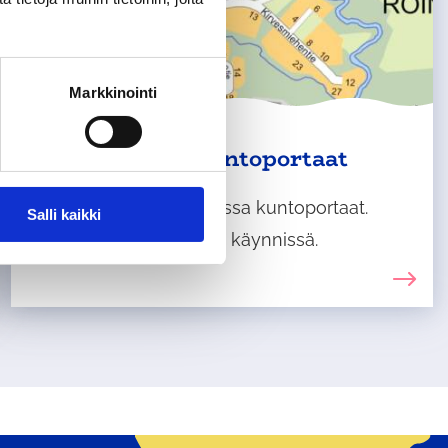
Markkinointi
Kellokosken kuntoportaat
Kellokoskelle on tulossa kuntoportaat.
Salli kaikki
Niiden suunnittelu on käynnissä.