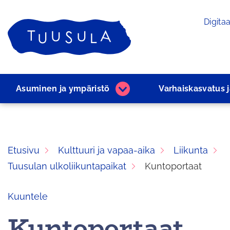
Siirry
Digitaa
sisältöön
Etusivu
Asuminen ja ­ympäristö
Varhaiskasvatus 
Asuminen
ja
­ympäristö
alasivut
Etusivu
Kulttuuri ja vapaa-aika
Liikunta
Tuusulan ulkoliikuntapaikat
Kuntoportaat
Kuuntele
Kuntoportaat