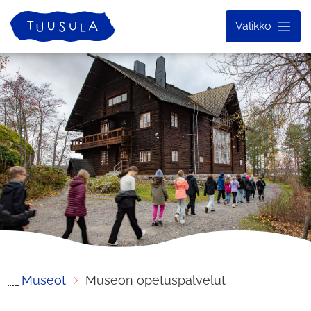
Siirry
Etusivu
Valikko
sisältöön
Museot
Museon opetuspalvelut