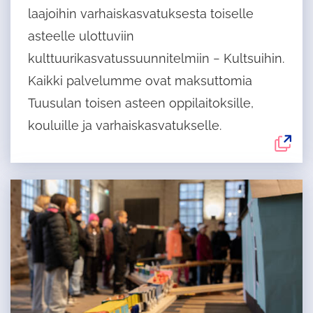
välilehdelle
laajoihin varhaiskasvatuksesta toiselle
asteelle ulottuviin
kulttuurikasvatussuunnitelmiin − Kultsuihin.
Kaikki palvelumme ovat maksuttomia
Tuusulan toisen asteen oppilaitoksille,
kouluille ja varhaiskasvatukselle.