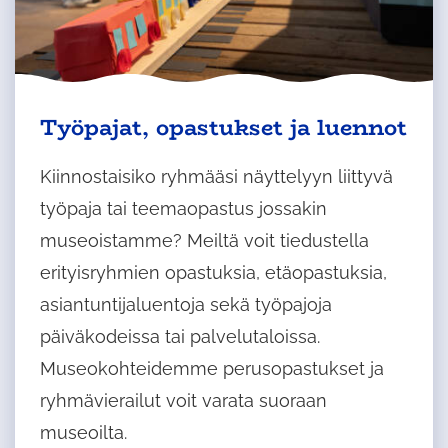
Työpajat, opastukset ja luennot
Kiinnostaisiko ryhmääsi näyttelyyn liittyvä
työpaja tai teemaopastus jossakin
museoistamme? Meiltä voit tiedustella
erityisryhmien opastuksia, etäopastuksia,
asiantuntijaluentoja sekä työpajoja
päiväkodeissa tai palvelutaloissa.
Museokohteidemme perusopastukset ja
ryhmävierailut voit varata suoraan
museoilta.