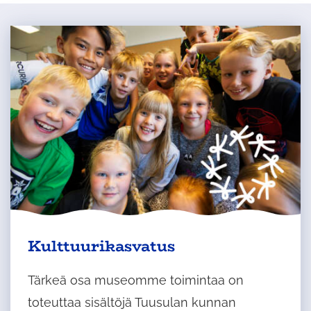
Ulkoinen
Kulttuurikasvatus
palvelu
avautuu
Tärkeä osa museomme toimintaa on
uudelle
toteuttaa sisältöjä Tuusulan kunnan