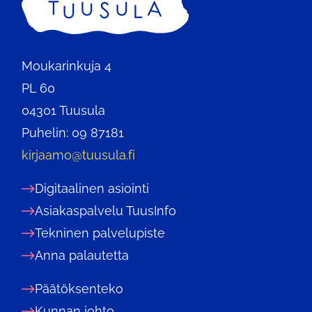
Moukarinkuja 4
PL 60
04301 Tuusula
Puhelin: 09 87181
kirjaamo@tuusula.fi
Digitaalinen asiointi
Asiakaspalvelu TuusInfo
Tekninen palvelupiste
Anna palautetta
Päätöksenteko
Kunnan johto