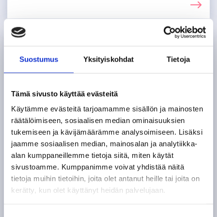
Suostumus
Yksityiskohdat
Tietoja
Tämä sivusto käyttää evästeitä
Käytämme evästeitä tarjoamamme sisällön ja mainosten
räätälöimiseen, sosiaalisen median ominaisuuksien
tukemiseen ja kävijämäärämme analysoimiseen. Lisäksi
jaamme sosiaalisen median, mainosalan ja analytiikka-
alan kumppaneillemme tietoja siitä, miten käytät
Oppimateriaalit
sivustoamme. Kumppanimme voivat yhdistää näitä
tietoja muihin tietoihin, joita olet antanut heille tai joita on
Tuotamme oppimateriaaleja ja digitaalisia
kerätty, kun olet käyttänyt heidän palvelujaan.
sisältöjä, jotka ovat vapaasti kaikkien
S