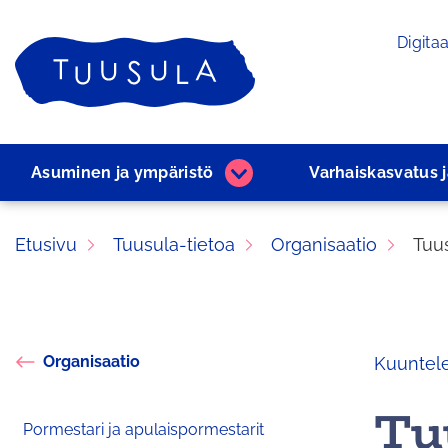
Siirry
Digitaa
sisältöön
Etusivu
Asuminen ja ­ympäristö
Varhaiskasvatus 
Asuminen
ja
­ympäristö
Etusivu
Tuusula-tietoa
Organisaatio
Tuu
alasivut
Organisaatio
Kuuntel
Tu
Pormestari ja apulaispormestarit