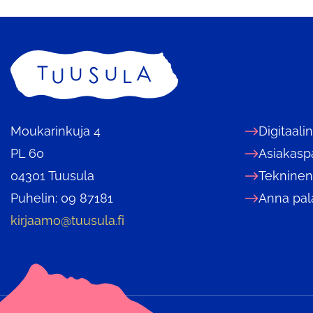
Etusivu
Moukarinkuja 4
Digitaali
PL 60
Asiakasp
04301 Tuusula
Tekninen
Puhelin: 09 87181
Anna pal
kirjaamo@tuusula.fi