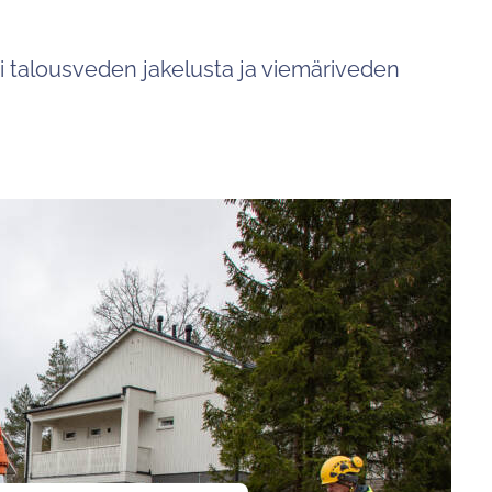
voit
tutkia
ii talousveden jakelusta ja viemäriveden
tuloksia
koskettamalla
tai
pyyhkäisemällä.