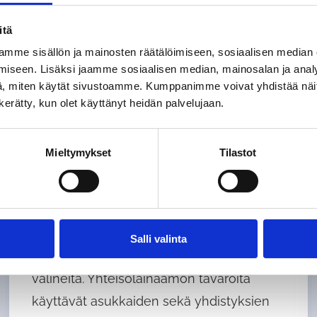
itä
mme sisällön ja mainosten räätälöimiseen, sosiaalisen median
iseen. Lisäksi jaamme sosiaalisen median, mainosalan ja analy
, miten käytät sivustoamme. Kumppanimme voivat yhdistää näitä t
n kerätty, kun olet käyttänyt heidän palvelujaan.
Mieltymykset
Tilastot
Yhteisölainaamo
Asukkaat, yhteisöt ja yhdistykset voivat
Salli valinta
lainata maksutta tapahtumiin tarvittavia
välineitä. Yhteisölainaamon tavaroita
käyttävät asukkaiden sekä yhdistyksien