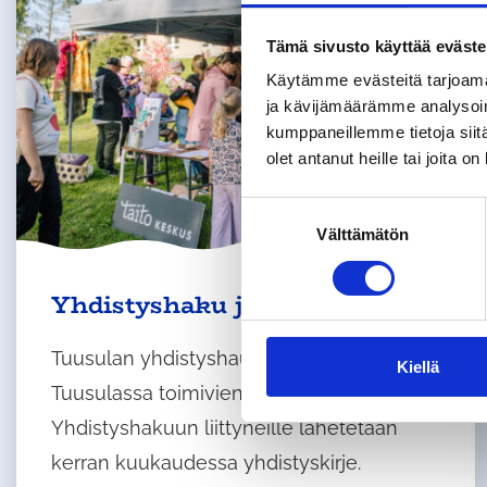
Tämä sivusto käyttää eväste
Käytämme evästeitä tarjoama
ja kävijämäärämme analysoim
kumppaneillemme tietoja siitä
olet antanut heille tai joita o
S
Välttämätön
u
o
s
Yhdistyshaku ja yhdistyskirje
t
u
Tuusulan yhdistyshausta löydät kootusti
m
Kiellä
Tuusulassa toimivien yhdistyksien tiedot.
u
k
Yhdistyshakuun liittyneille lähetetään
s
kerran kuukaudessa yhdistyskirje.
e