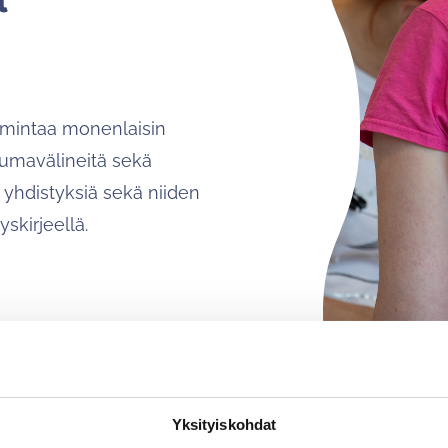
oimintaa monenlaisin
tumavälineitä sekä
 yhdistyksiä sekä niiden
yskirjeellä.
Yksityiskohdat