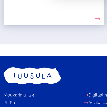
n
v
a
l
i
n
t
a
Etusivu
Moukarinkuja 4
Digitaali
PL 60
Asiakasp