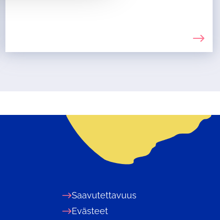
Saavutettavuus
Evästeet