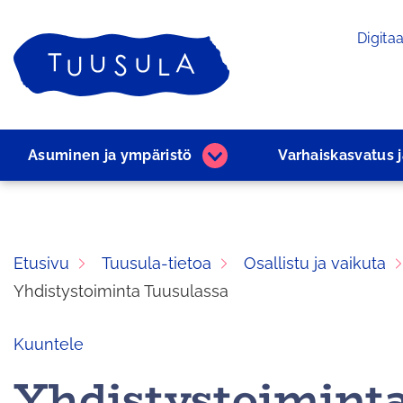
Siirry
Digitaa
sisältöön
Etusivu
Asuminen ja ­ympäristö
Varhaiskasvatus 
Asuminen
ja
­ympäristö
alasivut
Etusivu
Tuusula-tietoa
Osallistu ja vaikuta
Yhdistystoiminta Tuusulassa
Kuuntele
Yhdistystoimint