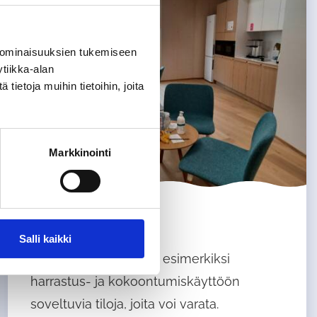
 ominaisuuksien tukemiseen
tiikka-alan
ietoja muihin tietoihin, joita
Markkinointi
Tilat
Salli kaikki
Tuusulan kunnalla on esimerkiksi
harrastus- ja kokoontumiskäyttöön
soveltuvia tiloja, joita voi varata.