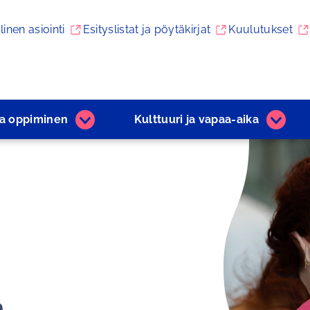
linen asiointi
Esityslistat ja pöytäkirjat
Kuulutukset
ja ­oppiminen
Kulttuuri ja ­vapaa-aika
Varhaiskasvatus
Kulttuu
ja
ja
­oppiminen
­vapaa
alasivut
aika
alasivu
a