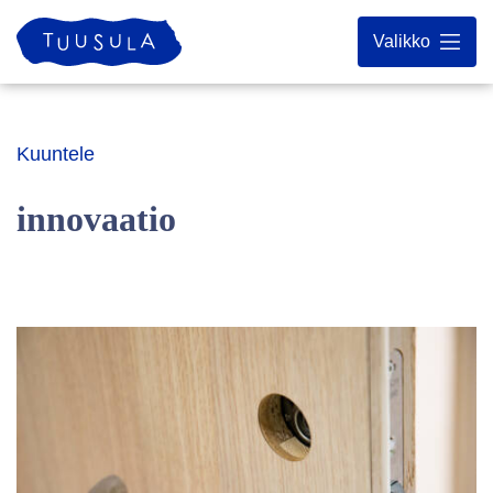
Siirry
Etusivu
Valikko
sisältöön
Kuuntele
innovaatio