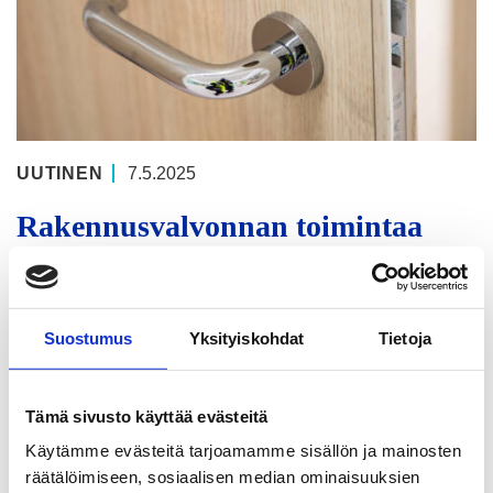
UUTINEN
7.5.2025
Rakennusvalvonnan toimintaa
sujuvoitetaan kehittämällä tiedolla
johtamista
Suostumus
Yksityiskohdat
Tietoja
Tuusulan kunnan rakennusvalvonta kehittää
toimintaansa parantamalla tiedonhallintaa ja
Tämä sivusto käyttää evästeitä
toiminnan raportointia. Metropolia
Käytämme evästeitä tarjoamamme sisällön ja mainosten
räätälöimiseen, sosiaalisen median ominaisuuksien
Ammattikorkeakoulun opiskelijoiden toteuttamassa