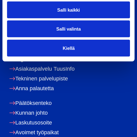
Moukarinkuja 4
v
Salli kaikki
PL 60
a
l
04301 Tuusula
Salli valinta
i
Puhelin: 09 87181
n
kirjaamo@tuusula.fi
t
Kiellä
a
Digitaalinen asiointi
Asiakaspalvelu TuusInfo
Tekninen palvelupiste
Anna palautetta
Päätöksenteko
Kunnan johto
Laskutusosoite
Avoimet työpaikat