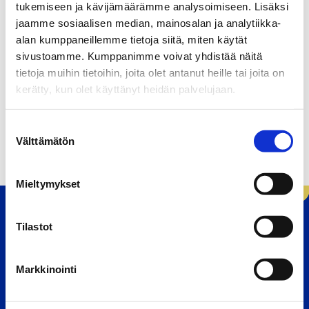
tukemiseen ja kävijämäärämme analysoimiseen. Lisäksi
innovaatioprojektissa tähdätään resurssien entistä
jaamme sosiaalisen median, mainosalan ja analytiikka-
tehokkaampaan käyttöön ja työn tulosten
alan kumppaneillemme tietoja siitä, miten käytät
sivustoamme. Kumppanimme voivat yhdistää näitä
selkeämpään havainnollistamiseen.
tietoja muihin tietoihin, joita olet antanut heille tai joita on
kerätty, kun olet käyttänyt heidän palvelujaan.
S
Välttämätön
u
o
s
Mieltymykset
t
u
m
Tilastot
u
Etusivu
k
Markkinointi
s
e
n