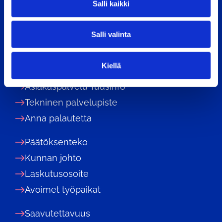
Salli kaikki
a
04301 Tuusula
l
Puhelin: 09 87181
Salli valinta
i
kirjaamo@tuusula.fi
n
t
Kiellä
Digitaalinen asiointi
a
Asiakaspalvelu TuusInfo
Tekninen palvelupiste
Anna palautetta
Päätöksenteko
Kunnan johto
Laskutusosoite
Avoimet työpaikat
Saavutettavuus