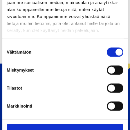
sidosryhmien yhteiselle tiedonjako- ja
jaamme sosiaalisen median, mainosalan ja analytiikka-
alan kumppaneillemme tietoja siitä, miten käytät
vuorovaikutusalustalle.
sivustoamme. Kumppanimme voivat yhdistää näitä
tietoja muihin tietoihin, joita olet antanut heille tai joita on
kerätty, kun olet käyttänyt heidän palvelujaan.
S
Välttämätön
u
o
s
Mieltymykset
t
u
m
Tilastot
Etusivu
u
k
Markkinointi
s
e
Moukarinkuja 4
n
PL 60
v