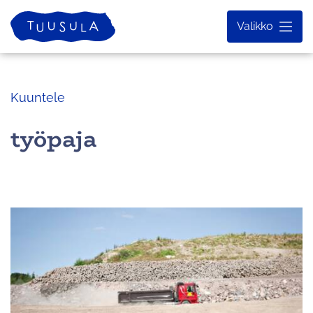
Siirry
Etusivu
Valikko
sisältöön
Kuuntele
työpaja