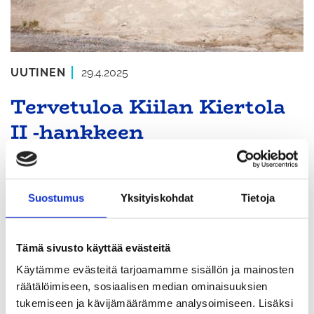
UUTINEN
29.4.2025
Tervetuloa Kiilan Kiertola
II -hankkeen
yhteiskehittämisen
työpajaan 8.5.
Suostumus
Yksityiskohdat
Tietoja
Kiilan Kiertola II -hankkeessa Tuusula ja Vantaa
Tämä sivusto käyttää evästeitä
kehittävät alueen kokonaisvaltaista ympäristö- ja
Käytämme evästeitä tarjoamamme sisällön ja mainosten
liikennehäiriöiden yhteisvaikutusten arviointia.
räätälöimiseen, sosiaalisen median ominaisuuksien
Hankkeessa on ideoitu mallia alueen
tukemiseen ja kävijämäärämme analysoimiseen. Lisäksi