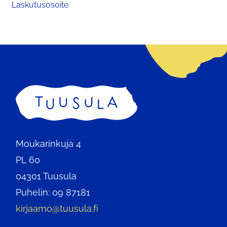
Laskutusosoite
Etusivu
Moukarinkuja 4
PL 60
04301 Tuusula
Puhelin: 09 87181
kirjaamo@tuusula.fi