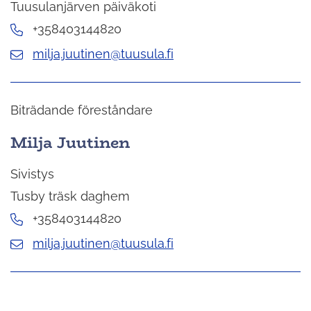
Tuusulanjärven päiväkoti
+358403144820
milja.juutinen@tuusula.fi
Biträdande föreståndare
Milja Juutinen
Sivistys
Tusby träsk daghem
+358403144820
milja.juutinen@tuusula.fi