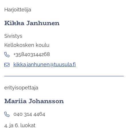
Harjoittelija
Kikka Janhunen
Sivistys
Kellokosken koulu
+358403144268
kikka.janhunen@tuusula.fi
erityisopettaja
Mariia Johansson
040 314 4464
4. ja 6. luokat