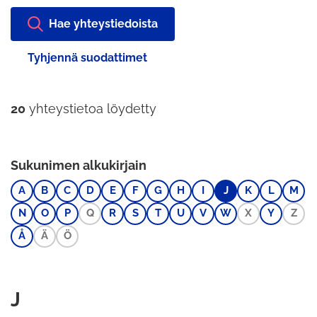
Hae yhteystiedoista
Tyhjennä suodattimet
20
yhteystietoa löydetty
Sukunimen alkukirjain
A
B
C
D
E
F
G
H
I
J
K
L
M
N
O
P
Q
R
S
T
U
V
W
X
Y
Z
Å
Ä
Ö
J