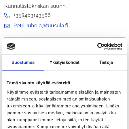
Kunnallistekniikan suunn.
+358403143566
Petri.Juhola@tuusula.fi
Varhaiskasvatuksen ohjaaja
Anita Junnila
Suostumus
Yksityiskohdat
Tietoja
Sivistys
Tämä sivusto käyttää evästeitä
Varhaiserityiskasvatus
Käytämme evästeitä tarjoamamme sisällön ja mainosten
+358403144867
räätälöimiseen, sosiaalisen median ominaisuuksien
anita.junnila@tuusula.fi
tukemiseen ja kävijämäärämme analysoimiseen. Lisäksi
jaamme sosiaalisen median, mainosalan ja analytiikka-
alan kumppaneillemme tietoja siitä, miten käytät
sivustoamme. Kumppanimme voivat yhdistää näitä
Maankäyttöpäällikkö