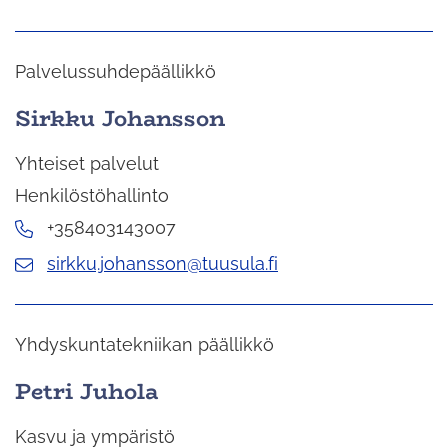
Palvelussuhdepäällikkö
Sirkku Johansson
Yhteiset palvelut
Henkilöstöhallinto
+358403143007
sirkku.johansson@tuusula.fi
Yhdyskuntatekniikan päällikkö
Petri Juhola
Kasvu ja ympäristö