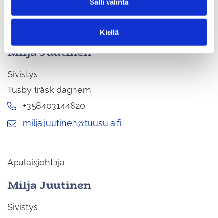
Salli valinta
i
n
t
Biträdande föreståndare
Kiellä
a
Milja Juutinen
Sivistys
Tusby träsk daghem
+358403144820
milja.juutinen@tuusula.fi
Apulaisjohtaja
Milja Juutinen
Sivistys