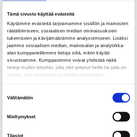
The Municipality of Tuusula
Moukarinkuja 4
Tämä sivusto käyttää evästeitä
PO Box 60
Käytämme evästeitä tarjoamamme sisällön ja mainosten
räätälöimiseen, sosiaalisen median ominaisuuksien
04301 Tuusula, Finland
tukemiseen ja kävijämäärämme analysoimiseen. Lisäksi
jaamme sosiaalisen median, mainosalan ja analytiikka-
Tusby Municipality
alan kumppaneillemme tietoja siitä, miten käytät
sivustoamme. Kumppanimme voivat yhdistää näitä
Moukarinkuja 4
tietoja muihin tietoihin, joita olet antanut heille tai joita on
PB 60
kerätty, kun olet käyttänyt heidän palvelujaan.
Tusby
S
Välttämätön
u
+358 9 87181
o
kirjaamo@tuusula.fi
s
Mieltymykset
t
u
Tämä sisältö on käännetty tekoälyllä
m
Tilastot