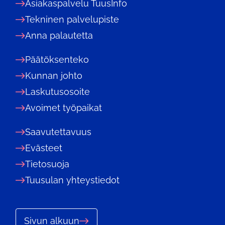
Asiakaspalvelu TuusInfo
Tekninen palvelupiste
Anna palautetta
Päätöksenteko
Kunnan johto
Laskutusosoite
Avoimet työpaikat
Saavutettavuus
Evästeet
Tietosuoja
Tuusulan yhteystiedot
Sivun alkuun