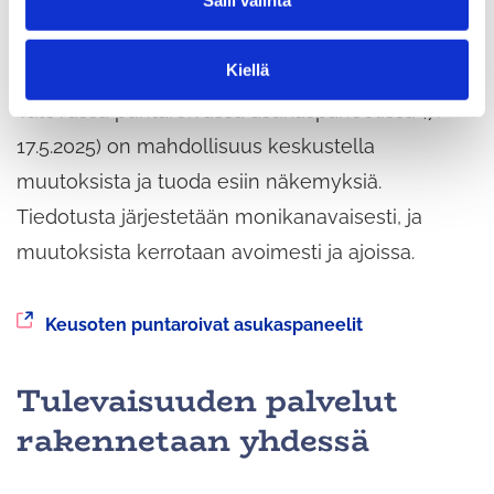
Salli valinta
i
n
Keusote kuuntelee alueensa asukkaita ja ottaa
t
Kiellä
heidät mukaan kehitystyöhön.
a
Tulevassa puntaroivassa asukaspaneelissa (7.–
17.5.2025) on mahdollisuus keskustella
muutoksista ja tuoda esiin näkemyksiä.
Tiedotusta järjestetään monikanavaisesti, ja
muutoksista kerrotaan avoimesti ja ajoissa.
Siirryt
Keusoten puntaroivat asukaspaneelit
toiseen
palveluun
Tulevaisuuden palvelut
rakennetaan yhdessä