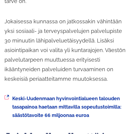
tarve on.
Jokaisessa kunnassa on jatkossakin vähintään
yksi sosiaali- ja terveyspalvelujen palvelupiste
30 minuutin lähipalveluetäisyydellä. Lisäksi
asiointipaikan voi valita yli kuntarajojen. Väestön
palvelutarpeen muuttuessa erityisesti
ikääntyneiden palveluiden turvaaminen on
keskeisiä periaatteitamme muutoksessa.
Siirryt
Keski-Uudenmaan hyvinvointialueen talouden
toiseen
tasapainoa haetaan mittavilla sopeutustoimilla:
palveluun
säästötavoite 66 miljoonaa euroa