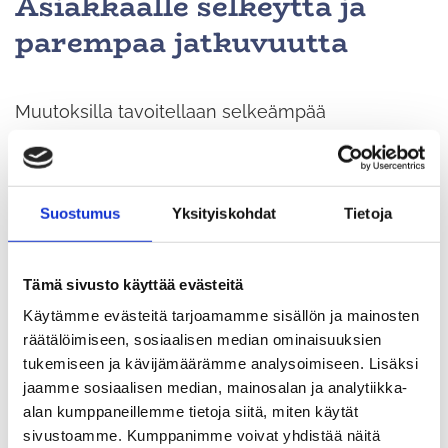
Asiakkaalle selkeyttä ja
parempaa jatkuvuutta
Muutoksilla tavoitellaan selkeämpää
palvelutarjontaa ja parempaa palvelun laatua.
Kun palveluja keskitetään sote-keskuksiin,
asiakkaat hyötyvät laajemmasta osaamisesta ja
Suostumus
Yksityiskohdat
Tietoja
vahvemmasta moniammatillisesta tiimityöstä.
Hoidon jatkuvuus paranee ja asiointi voi olla
Tämä sivusto käyttää evästeitä
joustavampaa esimerkiksi pidempien
Käytämme evästeitä tarjoamamme sisällön ja mainosten
aukioloaikojen ansiosta. Vaikka joidenkin
räätälöimiseen, sosiaalisen median ominaisuuksien
tukemiseen ja kävijämäärämme analysoimiseen. Lisäksi
palveluiden osalta asiointimatka voi hieman
jaamme sosiaalisen median, mainosalan ja analytiikka-
kasvaa, on tämä välttämätön osa talouden
alan kumppaneillemme tietoja siitä, miten käytät
tasapainottamista.
sivustoamme. Kumppanimme voivat yhdistää näitä