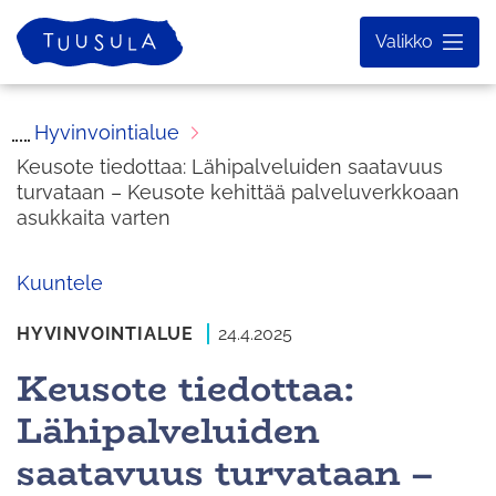
Siirry
Etusivu
Valikko
sisältöön
Hyvinvointialue
Keusote tiedottaa: Lähipalveluiden saatavuus
turvataan – Keusote kehittää palveluverkkoaan
asukkaita varten
Kuuntele
HYVINVOINTIALUE
24.4.2025
Keusote tiedottaa:
Lähipalveluiden
saatavuus turvataan –