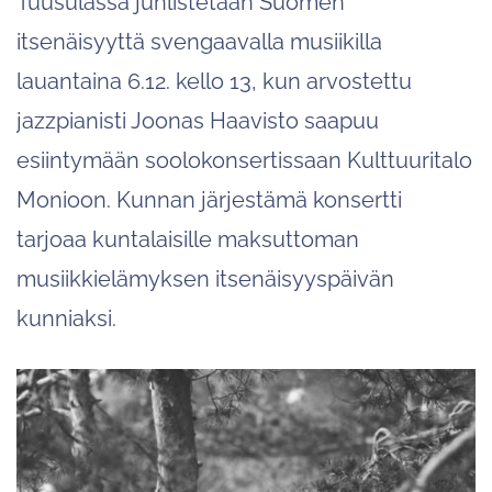
Tuusulassa juhlistetaan Suomen
itsenäisyyttä svengaavalla musiikilla
lauantaina 6.12. kello 13, kun arvostettu
jazzpianisti Joonas Haavisto saapuu
esiintymään soolokonsertissaan Kulttuuritalo
Monioon. Kunnan järjestämä konsertti
tarjoaa kuntalaisille maksuttoman
musiikkielämyksen itsenäisyyspäivän
kunniaksi.