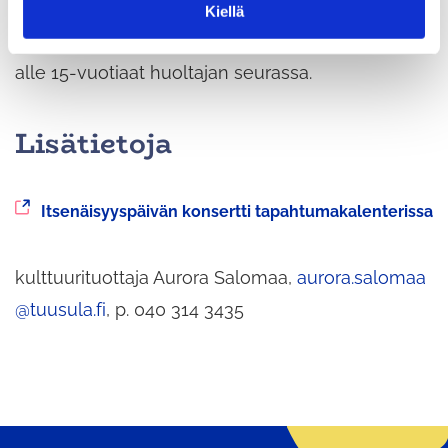
sekä maksuttomia, lukittavia säilytyskaappeja
Kiellä
a
Monion 2. kerroksessa. Tilaisuus on ikärajaton,
alle 15-vuotiaat huoltajan seurassa.
Lisätietoja
Siirryt
Itsenäisyyspäivän konsertti tapahtumakalenterissa
toiseen
palveluun
kulttuurituottaja Aurora Salomaa,
aurora.salomaa
@tuusula.fi
, p. 040 314 3435