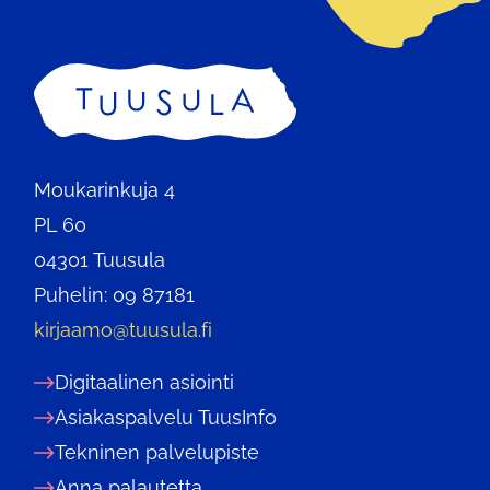
Etusivu
Moukarinkuja 4
PL 60
04301 Tuusula
Puhelin: 09 87181
kirjaamo@tuusula.fi
Digitaalinen asiointi
Asiakaspalvelu TuusInfo
Tekninen palvelupiste
Anna palautetta