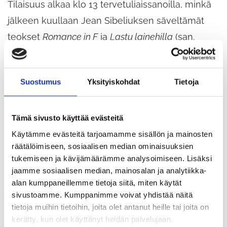
Tilaisuus alkaa klo 13 tervetuliaissanoilla, minkä
jälkeen kuullaan Jean Sibeliuksen säveltämät
teokset
Romance in F
ja
Lastu lainehilla
(san.
Ilmari Kianto), esittäjinään muusikot Heikki Kulo
ja Satu Kaarisola-Kulo. Juhlapuhe ja
Suostumus
Yksityiskohdat
Tietoja
yhteislauluna esitettävä
Maamme-laulu
johdattaa
yleisön päivän tunnelmaan ennen pääesiintyjän
konserttia.
Tämä sivusto käyttää evästeitä
Käytämme evästeitä tarjoamamme sisällön ja mainosten
räätälöimiseen, sosiaalisen median ominaisuuksien
tukemiseen ja kävijämäärämme analysoimiseen. Lisäksi
Ohjelma
jaamme sosiaalisen median, mainosalan ja analytiikka-
alan kumppaneillemme tietoja siitä, miten käytät
Tervetuliaissanat
sivustoamme. Kumppanimme voivat yhdistää näitä
tietoja muihin tietoihin, joita olet antanut heille tai joita on
Heikki Kulo ja Satu Kaarisola-Kulo: Jean
kerätty, kun olet käyttänyt heidän palvelujaan.