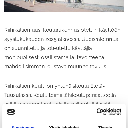
Riihikallion uusi koulurakennus otettiin käyttöön
syyslukukauden 2025 alkaessa. Uudisrakennus
on suunniteltu ja toteutettu käyttäjiä
monipuolisesti osallistamalla, tavoitteena
mahdollisimman joustava muunneltavuus.
Riihikallion koulu on yhtenäiskoulu Etelä-
Tuusulassa. Koulu toimii lähikouluperiaatteella
kaikille alueen koululaisille esikouluikäisistä
peruskoulunsa päättäviin. Lisäksi koulu vastaa
Tuusulan kunnan musiikkipainotusopetuksesta
Suostumus
Yksityiskohdat
Tietoja