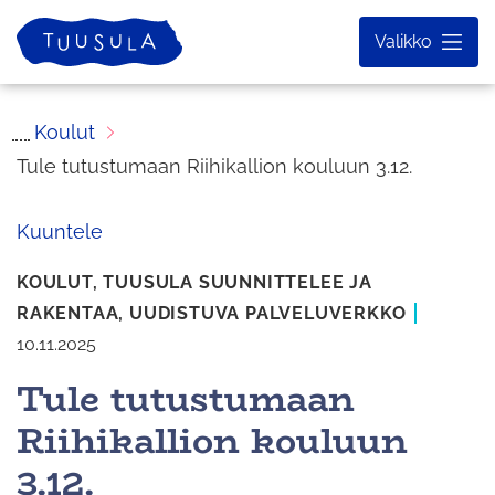
Siirry
Etusivu
Valikko
sisältöön
Koulut
Tule tutustumaan Riihikallion kouluun 3.12.
Kuuntele
KOULUT,
TUUSULA SUUNNITTELEE JA
RAKENTAA,
UUDISTUVA PALVELUVERKKO
10.11.2025
Tule tutustumaan
Riihikallion kouluun
3.12.