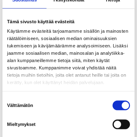
3.-9. -luokilla.
Ilmoittautuminen
Tämä sivusto käyttää evästeitä
Käytämme evästeitä tarjoamamme sisällön ja mainosten
tutustumiskierroksille
räätälöimiseen, sosiaalisen median ominaisuuksien
tukemiseen ja kävijämäärämme analysoimiseen. Lisäksi
jaamme sosiaalisen median, mainosalan ja analytiikka-
Kaikille avoimet tutustumiskierrokset tarjoavat
alan kumppaneillemme tietoja siitä, miten käytät
mahdollisuuden vierailla tiloissa. Kierrokset
sivustoamme. Kumppanimme voivat yhdistää näitä
tietoja muihin tietoihin, joita olet antanut heille tai joita on
järjestetään keskiviikkona 3.12. kello 17 ja 18, ja
kerätty, kun olet käyttänyt heidän palvelujaan.
niihin on ilmoittauduttava ennakkoon. Voit
ilmoittaa kerralla itsesi ja seurueesi.
S
Välttämätön
u
o
Tutustumiskierrosten yhteydessä koululla
s
Mieltymykset
esitellään kunnan yhteiskäyttötiloja. Tuusulalla
t
u