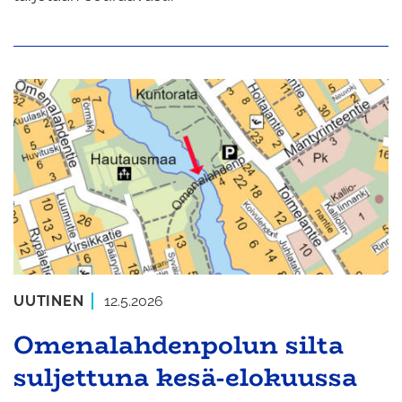
UUTINEN
12.5.2026
Omenalahdenpolun silta
suljettuna kesä-elokuussa