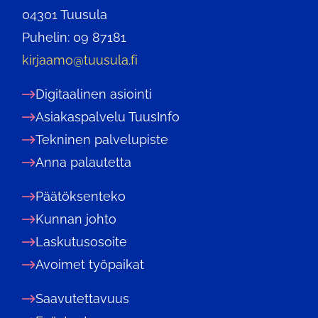
04301 Tuusula
Puhelin: 09 87181
kirjaamo@tuusula.fi
Digitaalinen asiointi
Asiakaspalvelu TuusInfo
Tekninen palvelupiste
Anna palautetta
Päätöksenteko
Kunnan johto
Laskutusosoite
Avoimet työpaikat
Saavutettavuus