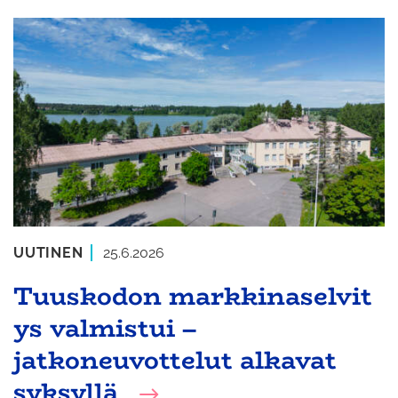
UUTINEN
25.6.2026
Tuuskodon markkinaselvit
ys valmistui –
jatkoneuvottelut alkavat
syksyllä