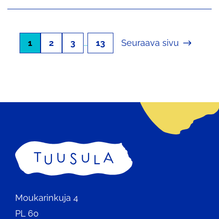
1
2
3
…
13
Seuraava sivu
Etusivu
Moukarinkuja 4
PL 60