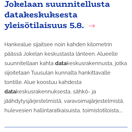
Jokelaan suunnitellusta
datakeskuksesta
yleisötilaisuus 5.8.
Hankealue sijaitsee noin kahden kilometrin
päässä Jokelan keskustasta länteen. Alueelle
suunnitellaan kahta
data
keskusrakennusta, jotka
sijoitetaan Tuusulan kunnalta hankittavalle
tontille. Alue koostuu kahdesta
data
keskusrakennuksesta, sähkö- ja
jäähdytysjärjestelmistä, varavoimajärjestelmistä,
hulevesien hallintaratkaisuista, toimistotiloista,...