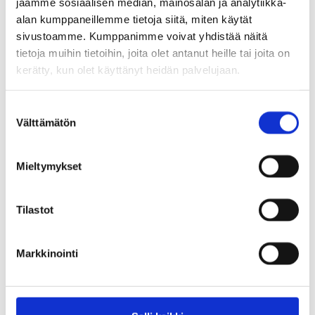
jaamme sosiaalisen median, mainosalan ja analytiikka-
alan kumppaneillemme tietoja siitä, miten käytät
sivustoamme. Kumppanimme voivat yhdistää näitä
tietoja muihin tietoihin, joita olet antanut heille tai joita on
kerätty, kun olet käyttänyt heidän palvelujaan.
UUTINEN
27.5.2026
S
Välttämätön
Tuusula myy huutokaupalla
u
o
kiinteistön Kirkkotieltä
s
Mieltymykset
t
u
Aattola-niminen kiinteistö myydään avoimella
m
Tilastot
tarjouskilpailulla, joka on avautunut tänään.
u
k
Kohteessa järjestetään näyttö maanantaina 8.6.
Markkinointi
s
kello 16.30–17.30.
e
n
v