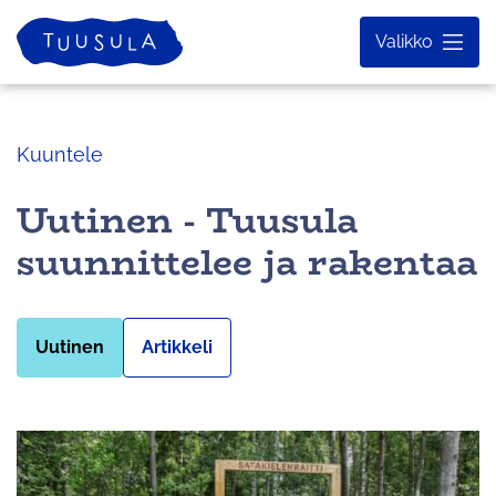
Siirry
Etusivu
Valikko
sisältöön
Kuuntele
Uutinen - Tuusula
suunnittelee ja rakentaa
Uutinen
Artikkeli