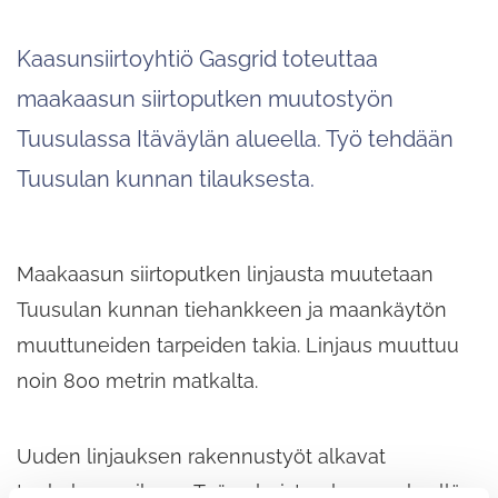
Kaasunsiirtoyhtiö Gasgrid toteuttaa
maakaasun siirtoputken muutostyön
Tuusulassa Itäväylän alueella. Työ tehdään
Tuusulan kunnan tilauksesta.
Maakaasun siirtoputken linjausta muutetaan
Tuusulan kunnan tiehankkeen ja maankäytön
muuttuneiden tarpeiden takia. Linjaus muuttuu
noin 800 metrin matkalta.
Uuden linjauksen rakennustyöt alkavat
toukokuun aikana. Työ valmistuu loppusyksyllä