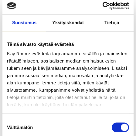
2026.
Suostumus
Yksityiskohdat
Tietoja
Kaivuutöitä touko–syyskuussa
Tämä sivusto käyttää evästeitä
Linjauksen muutos edellyttää kaivuutöitä touko–
Käytämme evästeitä tarjoamamme sisällön ja mainosten
syyskuussa Tuusulan itäväylän molemmin
räätälöimiseen, sosiaalisen median ominaisuuksien
puolin.
tukemiseen ja kävijämäärämme analysoimiseen. Lisäksi
jaamme sosiaalisen median, mainosalan ja analytiikka-
alan kumppaneillemme tietoja siitä, miten käytät
Gasgrid toimii muutostyön rakennuttajana.
sivustoamme. Kumppanimme voivat yhdistää näitä
tietoja muihin tietoihin, joita olet antanut heille tai joita on
Pääurakoitsijaksi on valittu Virén-Yhtiöt Oy, jossa
kerätty, kun olet käyttänyt heidän palvelujaan.
työmaan yhteyshenkilönä toimii Mika Asikainen,
040 487 4858.
S
Välttämätön
u
o