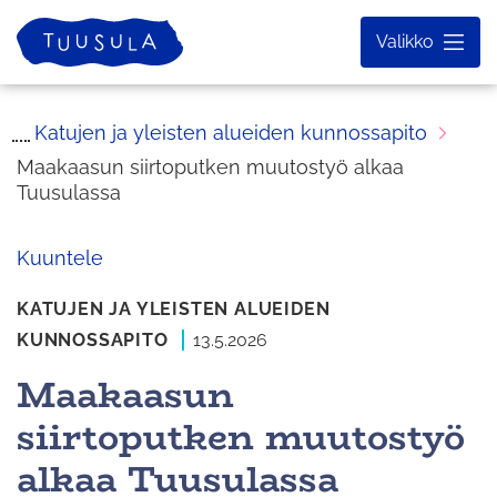
Siirry
Etusivu
Valikko
sisältöön
Katujen ja yleisten alueiden kunnossapito
Maakaasun siirtoputken muutostyö alkaa
Tuusulassa
Kuuntele
KATUJEN JA YLEISTEN ALUEIDEN
KUNNOSSAPITO
13.5.2026
Maakaasun
siirtoputken muutostyö
alkaa Tuusulassa