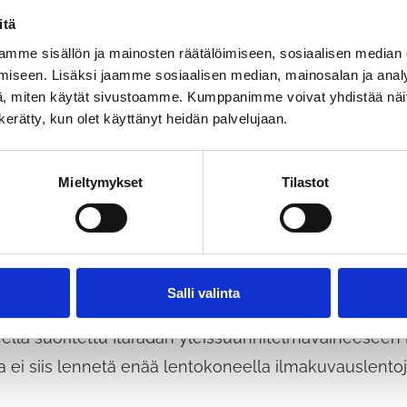
itä
irakoneella, mistä aiheutuu lähialueelle melua. Mitt
mme sisällön ja mainosten räätälöimiseen, sosiaalisen median
mittalaitteiden kanssa. Nyt tehtävillä tutkimuksilla k
iseen. Lisäksi jaamme sosiaalisen median, mainosalan ja analy
, miten käytät sivustoamme. Kumppanimme voivat yhdistää näitä t
en.
n kerätty, kun olet käyttänyt heidän palvelujaan.
t yhteydessä maanomistajiin vähintään kaksi viikkoa
Mieltymykset
Tilastot
elimitse. Maanomistajat voivat olla myös itse yhteyd
jos heillä on ilmoitettavaa omiin kiinteistöihinsä kohd
 verkkosivuilla olevan maastotöiden yhteydenottolom
Salli valinta
lla suoritettu Itäradan yleissuunnitelmavaiheeseen l
la ei siis lennetä enää lentokoneella ilmakuvauslentoj