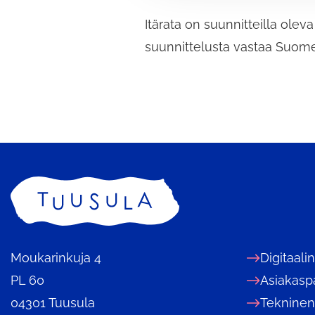
v
Itärata on suunnitteilla ol
a
l
suunnittelusta vastaa Suome
i
n
t
a
Etusivu
Moukarinkuja 4
Digitaali
PL 60
Asiakasp
04301 Tuusula
Tekninen