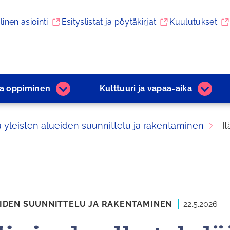
linen asiointi
Esityslistat ja pöytäkirjat
Kuulutukset
ja ­oppiminen
Kulttuuri ja ­vapaa-aika
Varhaiskasvatus
Kulttuu
ja
ja
­oppiminen
­vapaa
a yleisten alueiden suunnittelu ja rakentaminen
I
alasivut
aika
alasivu
EIDEN SUUNNITTELU JA RAKENTAMINEN
22.5.2026