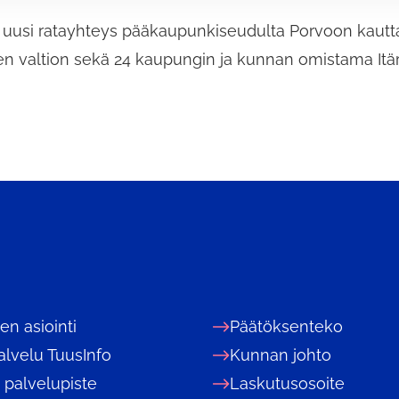
eva uusi ratayhteys pääkaupunkiseudulta Porvoon kau
n valtion sekä 24 kaupungin ja kunnan omistama Itär
nen asiointi
Päätöksenteko
alvelu TuusInfo
Kunnan johto
 palvelupiste
Laskutusosoite