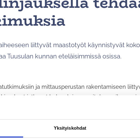
linjauksella tehd
kimuksia
vaiheeseen liittyvät maastotyöt käynnistyvät kok
aa Tuusulan kunnan eteläisimmissä osissa.
tutkimuksiin ja mittausperustan rakentamiseen liitt
kimukset jatkuvat koko yleissuunnitelmavaiheen aja
dan linjaus sekä pohjatutkimus- ja mittausperustatyöt 
Yksityiskohdat
 tienoille.