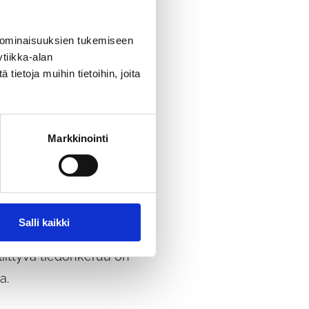
ausperustaa rakennettaessa
 ominaisuuksien tukemiseen
erätään lähtöaineistoa
tiikka-alan
ietoja muihin tietoihin, joita
 ennen tutkimusten
Markkinointi
essä hankkeessa
istuvista maastotöistä.
akkeen kautta.
Salli kaikki
iittyvä tiedonkeruu on
a.