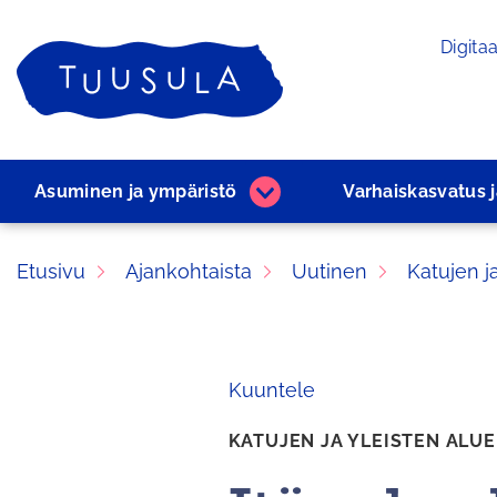
Siirry
Digitaa
sisältöön
Etusivu
Asuminen ja ­ympäristö
Varhaiskasvatus 
Asuminen
ja
­ympäristö
Etusivu
Ajankohtaista
Uutinen
Katujen j
alasivut
Kuuntele
KATUJEN JA YLEISTEN ALU