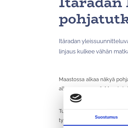
Itäradan 
pohjatut
Itäradan yleissuunnittelu
linjaus kulkee vähän matk
Maastossa alkaa näkyä pohja
alkuun mennessä. Maastotut
Tuusulan kunnan osalta Itära
Suostumus
työpaikka-alueen pohjoispään