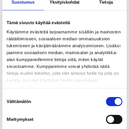
Suostumus
Yksityiskohdat
Tietoja
Tämä sivusto käyttää evästeitä
Käytämme evästeitä tarjoamamme sisällön ja mainosten
räätälöimiseen, sosiaalisen median ominaisuuksien
Työpajoissa tuusulalaiset
tukemiseen ja kävijämäärämme analysoimiseen. Lisäksi
sukeltavat omiin tärkeisiin
jaamme sosiaalisen median, mainosalan ja analytiikka-
alan kumppaneillemme tietoja siitä, miten käytät
tiloihinsa
sivustoamme. Kumppanimme voivat yhdistää näitä
tietoja muihin tietoihin, joita olet antanut heille tai joita on
kerätty, kun olet käyttänyt heidän palvelujaan.
Kesätaiteilijan työ jakautuu yhteisölliseen
työskentelyyn kuntalaisten kanssa ja omaan
S
Välttämätön
u
taiteelliseen työskentelyyn. Nämä tukevat
o
nuoren taiteilijan ammatillista kasvua.
s
Mieltymykset
t