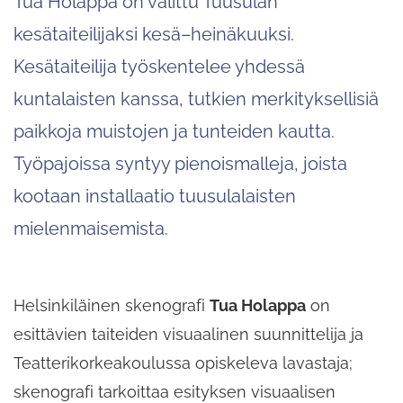
Tua Holappa on valittu Tuusulan
kesätaiteilijaksi kesä–heinäkuuksi.
Kesätaiteilija työskentelee yhdessä
kuntalaisten kanssa, tutkien merkityksellisiä
paikkoja muistojen ja tunteiden kautta.
Työpajoissa syntyy pienoismalleja, joista
kootaan installaatio tuusulalaisten
mielenmaisemista.
Helsinkiläinen skenografi
Tua Holappa
on
esittävien taiteiden visuaalinen suunnittelija ja
Teatterikorkeakoulussa opiskeleva lavastaja;
skenografi tarkoittaa esityksen visuaalisen