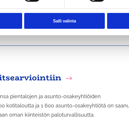
sa liikenneturvallisuussuunnitelmassa linjataan kun
steet tuleville vuosille. Suunnitelman visio on, että
akavien loukkaantumisten määrä painetaan alueella
Salli valinta
itsearviointiin
nsa pientalojen ja asunto-osakeyhtiöiden
 500 kotitaloutta ja 1 600 asunto-osakeyhtiötä on saan
aan oman kiinteistön paloturvallisuutta.