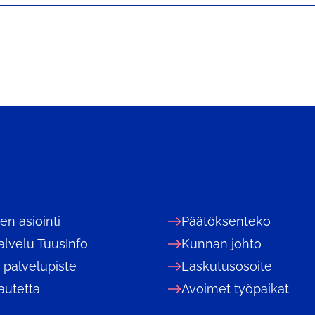
nen asiointi
Päätöksenteko
alvelu TuusInfo
Kunnan johto
 palvelupiste
Laskutusosoite
autetta
Avoimet työpaikat