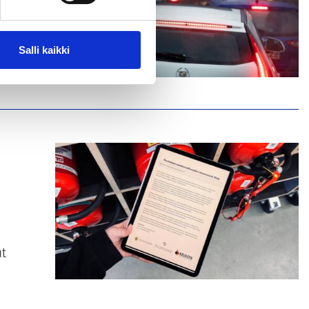
tien
Salli kaikki
ut