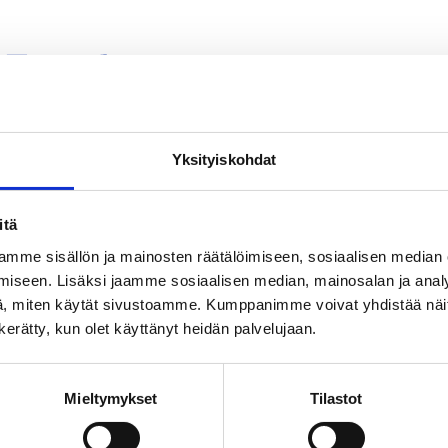
Tuusulassa 13.–15.5.
allion alueilla.
Yksityiskohdat
itä
mme sisällön ja mainosten räätälöimiseen, sosiaalisen median
iseen. Lisäksi jaamme sosiaalisen median, mainosalan ja analy
, miten käytät sivustoamme. Kumppanimme voivat yhdistää näitä t
n kerätty, kun olet käyttänyt heidän palvelujaan.
urvallisuussuunnitelman
Mieltymykset
Tilastot