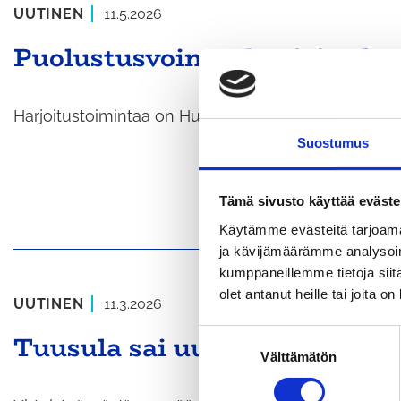
UUTINEN
11.5.2026
Puolustusvoimat harjoittelee 
Harjoitustoimintaa on Huissanmäen, Reunan ja Sikok
Suostumus
Tämä sivusto käyttää eväste
Käytämme evästeitä tarjoama
ja kävijämäärämme analysoim
kumppaneillemme tietoja siitä
olet antanut heille tai joita o
UUTINEN
11.3.2026
Tuusula sai uuden liikennet
S
Välttämätön
u
o
s