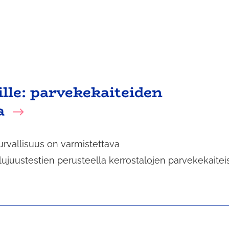
ille: parvekekaiteiden
a
turvallisuus on varmistettava
juustestien perusteella kerrostalojen parvekekaitei