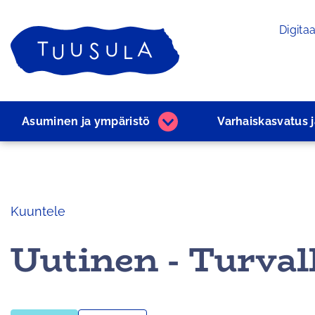
Siirry
Digitaa
sisältöön
Etusivu
Asuminen ja ­ympäristö
Varhaiskasvatus 
Asuminen
ja
­ympäristö
alasivut
Kuuntele
Uutinen - Turval