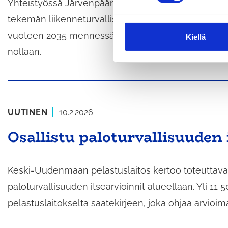
Yhteistyössä Järvenpään ja Keravan kanssa laaditus
t
tekemän liikenneturvallisuustyön sisällöt ja painopi
u
vuoteen 2035 mennessä tieliikennekuolemien ja v
m
Kiellä
u
nollaan.
k
s
e
n
v
UUTINEN
10.2.2026
a
Osallistu paloturvallisuuden 
l
i
n
Keski-Uudenmaan pelastuslaitos kertoo toteuttava
t
a
paloturvallisuuden itsearvioinnit alueellaan. Yli 11
pelastuslaitokselta saatekirjeen, joka ohjaa arvioim