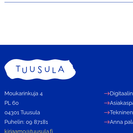
Etusivu
Moukarinkuja 4
Digitaali
PL 60
Asiakasp
04301 Tuusula
Tekninen
Puhelin: 09 87181
Anna pal
kirjaamo@tuusula.fi