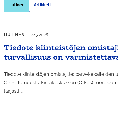
Uutinen
Artikkeli
UUTINEN
22.5.2026
Tiedote kiinteistöjen omistaj
turvallisuus on varmistettav
Tiedote kiinteistöjen omistajille: parvekekaiteiden 
Onnettomuustutkintakeskuksen (Otkes) tuoreiden lu
laajasti …