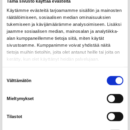
work, please contact Claudia Sulosaari.
Tämä sivusto käyttää evästeitä
Käytämme evästeitä tarjoamamme sisällön ja mainosten
Claudia Sulosaari, +358 40 314 4465
räätälöimiseen, sosiaalisen median ominaisuuksien
tukemiseen ja kävijämäärämme analysoimiseen. Lisäksi
jaamme sosiaalisen median, mainosalan ja analytiikka-
alan kumppaneillemme tietoja siitä, miten käytät
This content has been translated using AI
sivustoamme. Kumppanimme voivat yhdistää näitä
tietoja muihin tietoihin, joita olet antanut heille tai joita on
kerätty, kun olet käyttänyt heidän palvelujaan.
S
Activities and services for young people
Välttämätön
u
o
s
School youth work
Mieltymykset
t
u
Holiday activities for young people
m
Tilastot
u