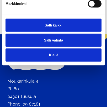
k
Outreach youth work
Markkinointi
s
e
Targeted youth work
n
v
Salli kaikki
a
l
Salli valinta
i
n
t
Kiellä
Home
a
Moukarinkuja 4
PL 60
04301 Tuusula
Phone: 09 87181