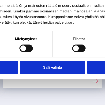
mme sisällön ja mainosten räätälöimiseen, sosiaalisen median
iseen. Lisäksi jaamme sosiaalisen median, mainosalan ja analy
, miten käytät sivustoamme. Kumppanimme voivat yhdistää näitä t
n kerätty, kun olet käyttänyt heidän palvelujaan.
Site-specific indoor air
working groups
Mieltymykset
Tilastot
Here you will find information about the
activities of the Tuusula municipality's
site-specific indoor air working groups, as
well as the working groups' memos,
Salli valinta
bulletins and research reports.