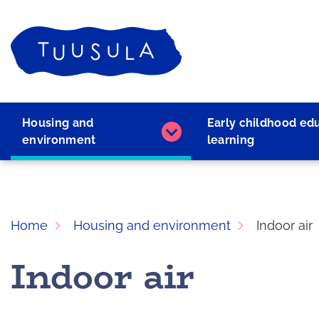
Skip
to
Home
content
Housing and
Early childhood ed
Housing
environment
learning
and
environment
subpages
Home
Housing and environment
Indoor air
Indoor air