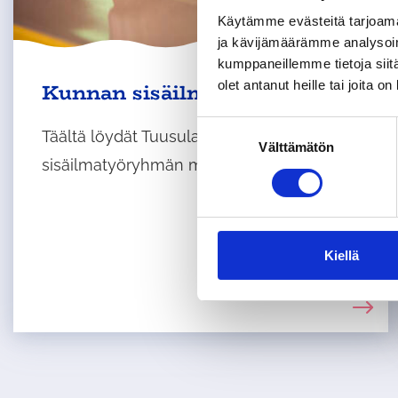
Käytämme evästeitä tarjoama
ja kävijämäärämme analysoim
kumppaneillemme tietoja siitä
olet antanut heille tai joita o
Kunnan sisäilmatyöryhmä
S
Täältä löydät Tuusulan kunnan
Välttämätön
u
sisäilmatyöryhmän muistiot.
o
s
t
u
m
Kiellä
u
k
s
e
n
v