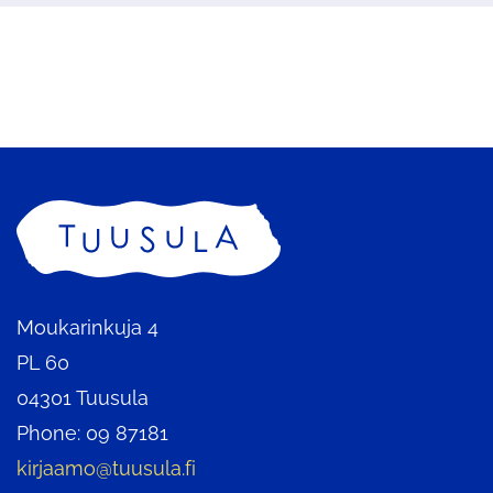
a
l
i
n
t
a
Home
Moukarinkuja 4
PL 60
04301 Tuusula
Phone: 09 87181
kirjaamo@tuusula.fi