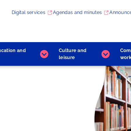
Digital services
Agendas and minutes
Announc
ucation and
Culture and
Com
Early
Culture
leisure
wor
childhood
and
education
leisure
and
subpages
learning
subpages