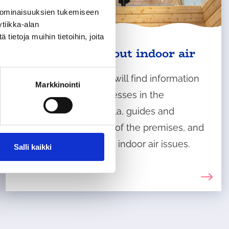
 ominaisuuksien tukemiseen
tiikka-alan
ietoja muihin tietoihin, joita
Information about indoor air
On these pages, you will find information
Markkinointi
about indoor air processes in the
municipality of Tuusula, guides and
instructions for users of the premises, and
useful links related to indoor air issues.
Salli kaikki