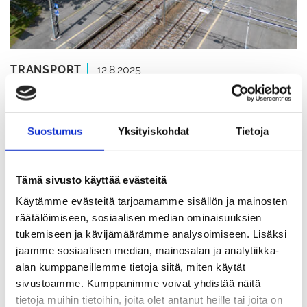
TRANSPORT
12.8.2025
Main line development
work will bring track
Suostumus
Yksityiskohdat
Tietoja
changes to Jokela station
Tämä sivusto käyttää evästeitä
The Finnish Transport Infrastructure Agency has
Käytämme evästeitä tarjoamamme sisällön ja mainosten
announced that excavation work will be carried
räätälöimiseen, sosiaalisen median ominaisuuksien
tukemiseen ja kävijämäärämme analysoimiseen. Lisäksi
out as part of the railway development project
jaamme sosiaalisen median, mainosalan ja analytiikka-
between Helsinki and Riihimäki, which will result
alan kumppaneillemme tietoja siitä, miten käytät
in the platform and track adjacent to Jokela
sivustoamme. Kumppanimme voivat yhdistää näitä
tietoja muihin tietoihin, joita olet antanut heille tai joita on
station being out of use on weekdays during