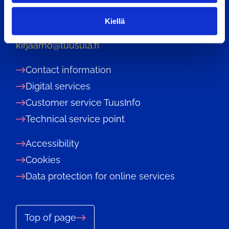
n
04301 Tuusula
t
Kiellä
a
Phone: 09 87181
kirjaamo@tuusula.fi
Contact information
Digital services
Customer service TuusInfo
Technical service point
Accessibility
Cookies
Data protection for online services
Top of page