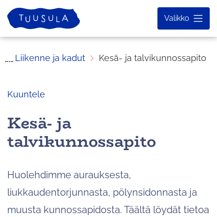
Siirry
Etusivu
Valikko
sisältöön
Liikenne ja kadut
Kesä- ja talvikunnossapito
Kuuntele
Kesä- ja
talvikunnossapito
Huolehdimme aurauksesta,
liukkaudentorjunnasta, pölynsidonnasta ja
muusta kunnossapidosta. Täältä löydät tietoa