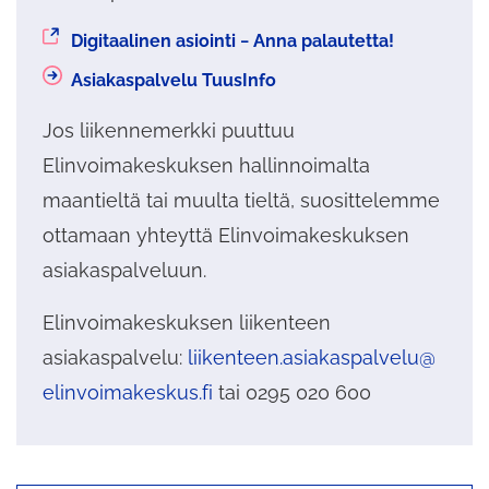
Siirryt
Digitaalinen asiointi − Anna palautetta!
toiseen
Asiakaspalvelu TuusInfo
palveluun
Jos liikennemerkki puuttuu
Elinvoimakeskuksen hallinnoimalta
maantieltä tai muulta tieltä, suosittelemme
ottamaan yhteyttä Elinvoimakeskuksen
asiakaspalveluun.
Elinvoimakeskuksen liikenteen
asiakaspalvelu:
liikenteen.asiakaspalvelu@
elinvoimakeskus.fi
tai 0295 020 600