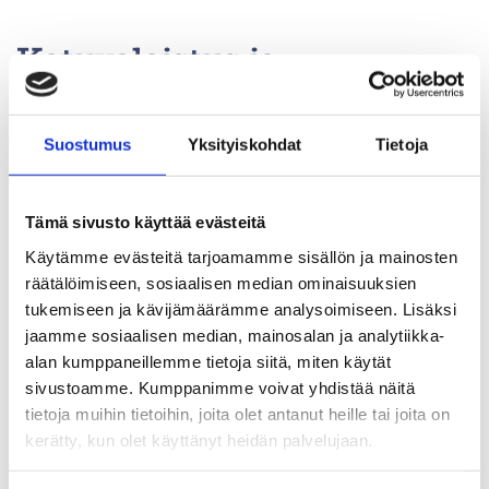
Katuvalaistus ja
liikennevalot
Suostumus
Yksityiskohdat
Tietoja
Katuvalot ovat päällä ympäri vuoden hämärän ja
pimeän aikana, myös kesällä. Valot kytkeytyvät
Tämä sivusto käyttää evästeitä
päälle ja pois automaattisesti hämäräkytkimen
Käytämme evästeitä tarjoamamme sisällön ja mainosten
avulla. Jos valot ovat päällä valoisaan aikaan,
räätälöimiseen, sosiaalisen median ominaisuuksien
niitä todennäköisesti huolletaan parhaillaan.
tukemiseen ja kävijämäärämme analysoimiseen. Lisäksi
jaamme sosiaalisen median, mainosalan ja analytiikka-
alan kumppaneillemme tietoja siitä, miten käytät
Kunnan katuvaloja ja liikennevaloja huoltavat
sivustoamme. Kumppanimme voivat yhdistää näitä
kilpailutetut urakoitsijat. He tekevät huoltoja ja
tietoja muihin tietoihin, joita olet antanut heille tai joita on
yksittäisten sammuneiden katuvalojen korjauksia
kerätty, kun olet käyttänyt heidän palvelujaan.
kahdeksan viikon välein.