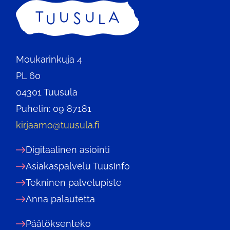
Etusivu
Moukarinkuja 4
PL 60
04301 Tuusula
Puhelin: 09 87181
kirjaamo@tuusula.fi
Digitaalinen asiointi
Asiakaspalvelu TuusInfo
Tekninen palvelupiste
Anna palautetta
Päätöksenteko