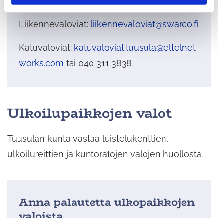
minkälaisesta viasta on kyse.
Liikennevaloviat:
liikennevaloviat@swarco.fi
Katuvaloviat:
katuvaloviat.tuusula@eltelnet
works.com
tai 040 311 3838
Ulkoilupaikkojen valot
Tuusulan kunta vastaa luistelukenttien,
ulkoilureittien ja kuntoratojen valojen huollosta.
Anna palautetta ulkopaikkojen
valoista