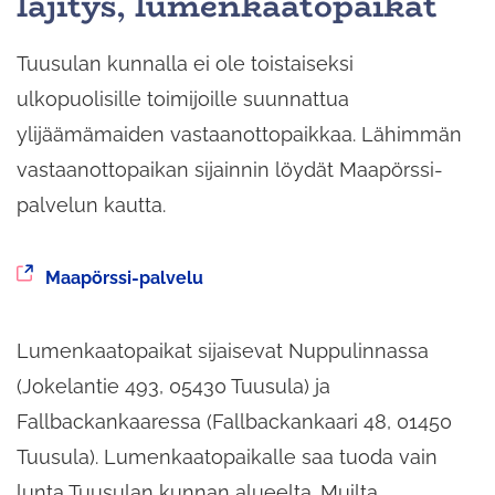
läjitys, lumenkaatopaikat
Tuusulan kunnalla ei ole toistaiseksi
ulkopuolisille toimijoille suunnattua
ylijäämämaiden vastaanottopaikkaa. Lähimmän
vastaanottopaikan sijainnin löydät Maapörssi-
palvelun kautta.
Siirryt
Maapörssi-palvelu
toiseen
palveluun
Lumenkaatopaikat sijaisevat Nuppulinnassa
(Jokelantie 493, 05430 Tuusula) ja
Fallbackankaaressa (Fallbackankaari 48, 01450
Tuusula). Lumenkaatopaikalle saa tuoda vain
lunta Tuusulan kunnan alueelta. Muilta