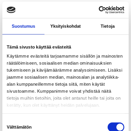
Jokelan kirjasto
Suostumus
Yksityiskohdat
Tietoja
Kellokosken kirjasto
Tämä sivusto käyttää evästeitä
Käytämme evästeitä tarjoamamme sisällön ja mainosten
räätälöimiseen, sosiaalisen median ominaisuuksien
tukemiseen ja kävijämäärämme analysoimiseen. Lisäksi
jaamme sosiaalisen median, mainosalan ja analytiikka-
Kirjastoauto
alan kumppaneillemme tietoja siitä, miten käytät
sivustoamme. Kumppanimme voivat yhdistää näitä
tietoja muihin tietoihin, joita olet antanut heille tai joita on
Asiakkaana kirjastossa
kerätty, kun olet käyttänyt heidän palvelujaan.
Lasten ja nuorten kirjasto
S
Välttämätön
u