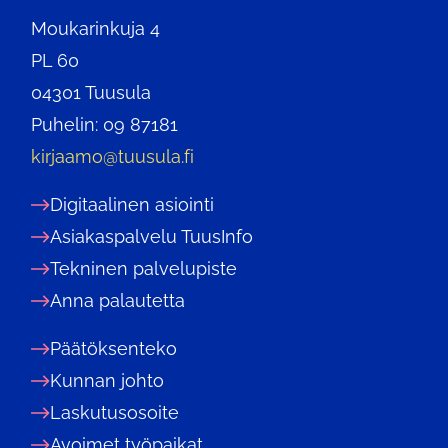
Moukarinkuja 4
PL 60
04301 Tuusula
Puhelin: 09 87181
kirjaamo@tuusula.fi
Digitaalinen asiointi
Asiakaspalvelu TuusInfo
Tekninen palvelupiste
Anna palautetta
Päätöksenteko
Kunnan johto
Laskutusosoite
Avoimet työpaikat